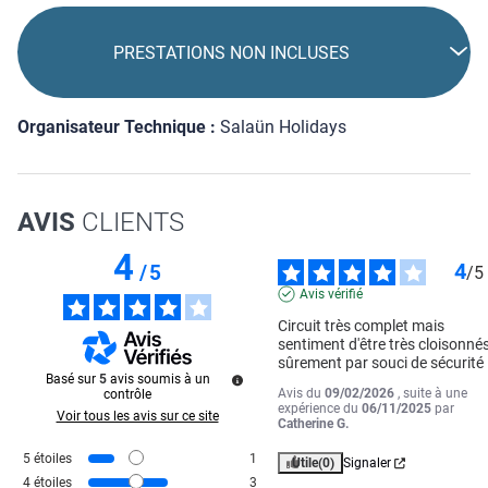
PRESTATIONS NON INCLUSES
Organisateur Technique :
Salaün Holidays
AVIS
CLIENTS
4
4
/
5
/
5
Avis vérifié
Circuit très complet mais 
sentiment d'être très cloisonnés
sûrement par souci de sécurité
Basé sur
5
avis soumis à un
Avis du
09/02/2026
, suite à une
contrôle
expérience du
06/11/2025
par
Voir tous les avis sur ce site
Catherine G.
5
étoiles
1
Utile
(0)
Signaler
4
étoiles
3