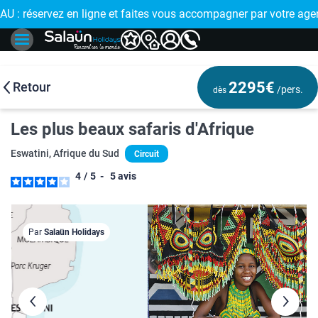
 : réservez en ligne et faites vous accompagner par votre age
🤩
2295€
Retour
/pers.
dès
Les plus beaux safaris d'Afrique
Eswatini, Afrique du Sud
Circuit
4
/
5
-
5
avis
Par
Salaün Holidays