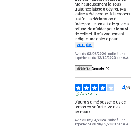
Malheureusement la sous 
traitance laisse à désirer. Ma 
valise a été perdue  à l'aéroport.
J'ai fait la déclaration à 
l'aéroport, et ensuite le guide a 
refusé  de m'aider pour le suivi  
de celle-ci. Il m'a vaguement 
indiqué une galerie pour 
...
voir plus
Avis du
03/06/2024
, suite à une
expérience du
12/12/2023
par
A.A.
Utile
(2)
Signaler
4
/
5
Avis vérifié
J’aurais aimé passer plus de 
temps en safari et voir les 
animaux
Avis du
02/04/2024
, suite à une
expérience du
28/09/2023
par
A.A.