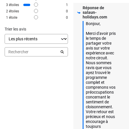
3
étoiles
1
Réponse de
2
étoiles
0
salaun-
holidays.com
1
étoile
0
Bonjour,

Trier les avis
Merci d'avoir pris 
le temps de 
partager votre 
avis sur votre 
expérience avec 
notre circuit. 
Nous sommes 
ravis que vous 
ayez trouvé le 
programme 
complet et 
comprenons vos 
préoccupations 
concernant le 
sentiment de 
cloisonnement. 
Votre retour est 
précieux et nous 
encourage à 
toujours 