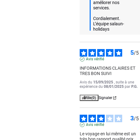
améliorer nos 
services. 

Cordialement.

L’équipe salaun-
holidays
5
/
5
Avis vérifié
INFORMATIONS CLAIRES ET 
TRES BON SUIVI
Avis du
15/09/2025
, suite à une
expérience du
08/01/2025
par
P.G.
Utile
(0)
Signaler
3
/
5
Avis vérifié
Le voyage en lui même est un 
très bon rapport qualité prix. 