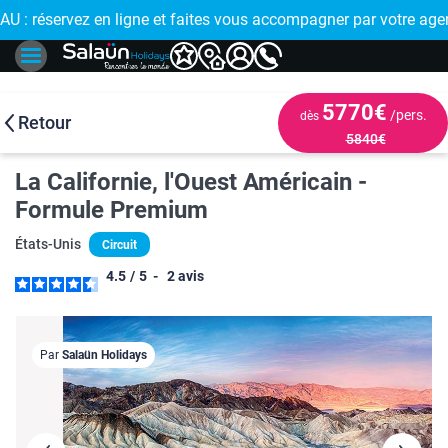
 : réservez en ligne et faites vous accompagner par votre age
🤩
5770€
/pers.
dès
Retour
5840€
La Californie, l'Ouest Américain -
Formule Premium
États-Unis
Circuit
4.5
/
5
-
2
avis
Par
Salaün Holidays