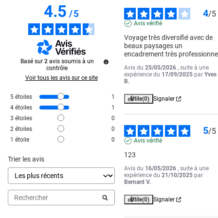
4.5
4
/
5
/
5
Avis vérifié
Voyage très diversifié avec de 
beaux paysages un 
encadrement très professionne
Basé sur
2
avis soumis à un
Avis du
25/05/2026
, suite à une
contrôle
expérience du
17/09/2025
par
Yves
Voir tous les avis sur ce site
B.
5
étoiles
1
Utile
(0)
Signaler
4
étoiles
1
3
étoiles
0
5
2
étoiles
0
/
5
1
étoile
0
Avis vérifié
123
Trier les avis
Avis du
16/05/2026
, suite à une
expérience du
21/10/2025
par
Bernard V.
Utile
(0)
Signaler