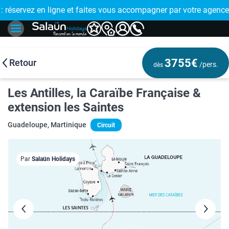
E !
réservez en ligne et faites vous accompagner par votre agence
🤩 PAIEMENT
3755€
Retour
/pers.
dès
Les Antilles, la Caraïbe Française &
extension les Saintes
Guadeloupe, Martinique
Circuit
Par
Salaün Holidays