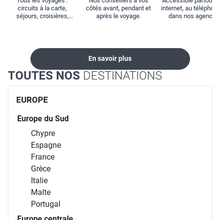
Tous les voyages :
Nos conseillers à vos
Accessible partout : 
circuits à la carte,
côtés avant, pendant et
internet, au téléphone
séjours, croisières,
après le voyage.
dans nos agences
locations...
En savoir plus
TOUTES NOS
DESTINATIONS
EUROPE
Europe du Sud
Chypre
Espagne
France
Grèce
Italie
Malte
Portugal
Europe centrale