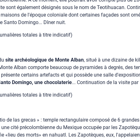
 site sont également désignés sous le nom de Teotihuacan. Cont
 de maisons de l'époque coloniale dont certaines façades sont orn
se Santo Domingo... Dîner nuit.
nalières totales à titre indicatif)
 du
site archéologique de Monte Alban
, situé à une dizaine de k
 Monte Alban comporte beaucoup de pyramides à degrés, des templ
qui présente certains artefacts et qui possède une salle d'exposi
e Santo Domingo, une chocolaterie
... Continuation de la visite pa
nalières totales à titre indicatif)
tio de las grecas » : temple rectangulaire composé de 6 grandes
t une cité précolombienne du Mexique occupée par les Zapotèque
nifie «lieu des morts» en nahuatl. Les Zapotèques, eux, l'appelaien