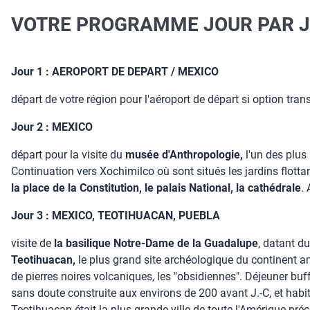
VOTRE PROGRAMME JOUR PAR 
Jour 1 : AEROPORT DE DEPART / MEXICO
départ de votre région pour l'aéroport de départ si option trans
Jour 2 : MEXICO
départ pour la visite du
musée d'Anthropologie,
l'un des plus
Continuation vers Xochimilco où sont situés les jardins flotta
la place de la Constitution, le palais National, la cathédrale
.
Jour 3 : MEXICO, TEOTIHUACAN, PUEBLA
visite de
la basilique Notre-Dame de la Guadalupe
, datant du
Teotihuacan,
le plus grand site archéologique du continent amé
de pierres noires volcaniques, les "obsidiennes". Déjeuner buffet.
sans doute construite aux environs de 200 avant J.-C, et habité
Teotihuacan était la plus grande ville de toute l'Amérique pré