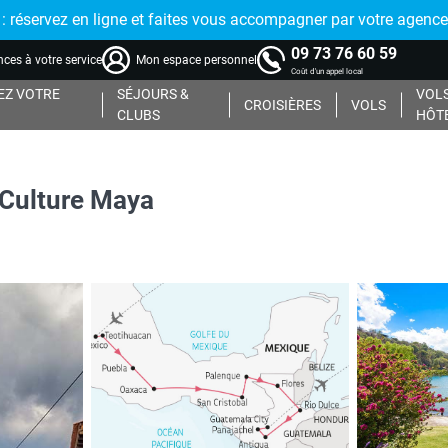
réservez en ligne et faites vous accompagner par votre agence
09 73 76 60 59
ces à votre service
Mon espace personnel
Coût d'un appel local
Z VOTRE
SÉJOURS &
VOLS
CROISIÈRES
VOLS
CLUBS
HÔT
 Culture Maya