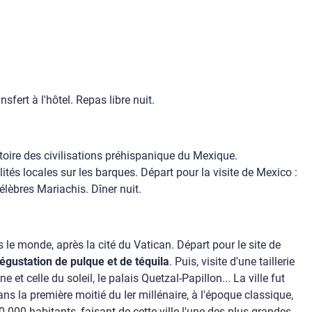
nsfert à l'hôtel. Repas libre nuit.
toire des civilisations préhispanique du Mexique.
tés locales sur les barques. Départ pour la visite de Mexico :
célèbres Mariachis. Dîner nuit.
s le monde, après la cité du Vatican. Départ pour le site de
égustation de pulque et de téquila
. Puis, visite d'une taillerie
 et celle du soleil, le palais Quetzal-Papillon... La ville fut
ns la première moitié du Ier millénaire, à l'époque classique,
 000 habitants, faisant de cette ville l'une des plus grandes