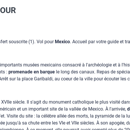
JOUR
fert souscrite (1). Vol pour
Mexico
. Accueil par votre guide et tra
 importants musées mexicains consacré à l'archéologie et à l'his
nts :
promenade en barque
le long des canaux. Repas de spéciali
 Arrêt sur la place Garibaldi, au coeur de la ville pour écouter les 
 XVIIe siècle. Il s'agit du monument catholique le plus visité dan
ricain et un important site de la vallée de Mexico. À l'arrivée,
d
 Visite du site : la célèbre allée des morts, la pyramide de la lune
e jusqu'à sa chute entre les VIe et VIIe siècles. À son apogée, da
colombienne. À ce moment, elle pourrait avoir compté plus de 200