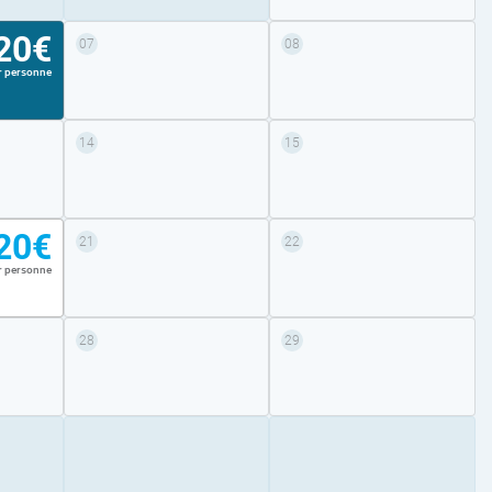
20€
07
08
r personne
14
15
20€
21
22
r personne
28
29