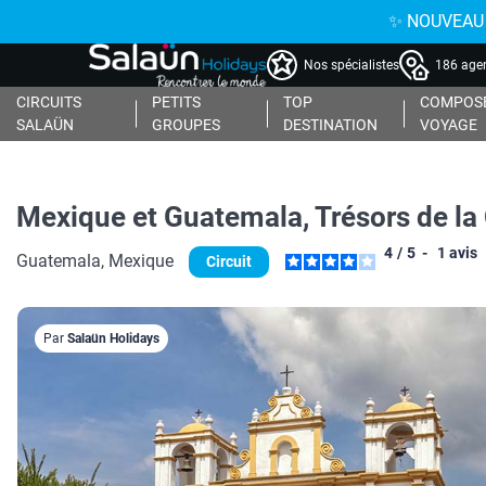
✨ NOUVEAU : 
Nos spécialistes
186 agen
CIRCUITS
PETITS
TOP
COMPOSE
SALAÜN
GROUPES
DESTINATION
VOYAGE
Mexique et Guatemala, Trésors de la
4
/
5
-
1
avis
Guatemala, Mexique
Circuit
Par
Salaün Holidays