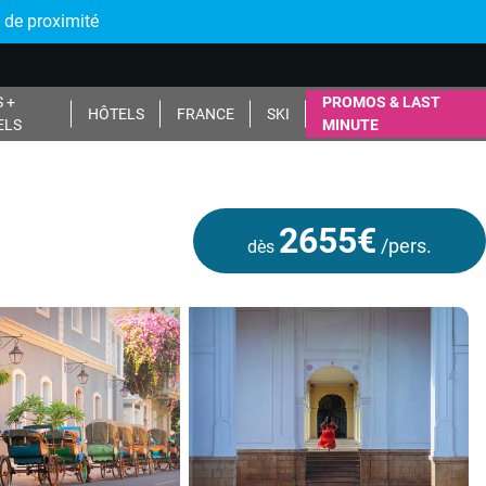
 de proximité
 +
PROMOS & LAST
HÔTELS
FRANCE
SKI
ELS
MINUTE
2655€
/pers.
dès