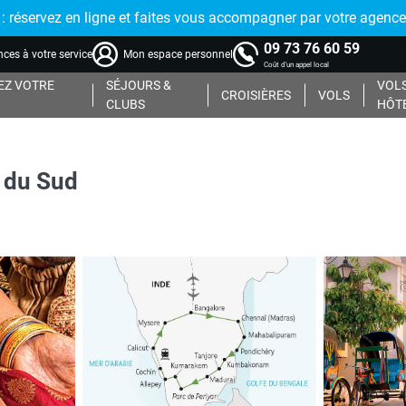
réservez en ligne et faites vous accompagner par votre agence
09 73 76 60 59
ces à votre service
Mon espace personnel
Coût d'un appel local
Z VOTRE
SÉJOURS &
VOLS
CROISIÈRES
VOLS
CLUBS
HÔT
e du Sud