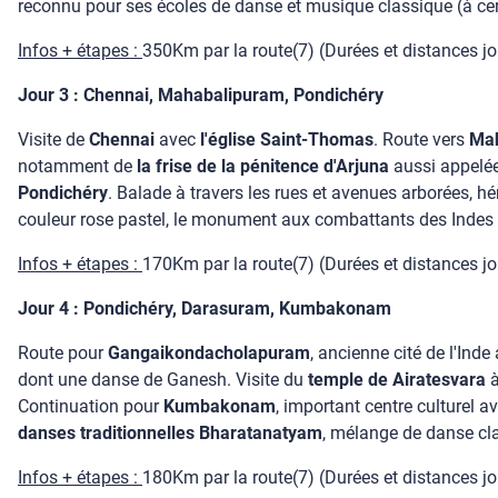
reconnu pour ses écoles de danse et musique classique (à certai
Infos + étapes :
350Km par la route(7) (Durées et distances jour
Jour 3 : Chennai, Mahabalipuram, Pondichéry
Visite de
Chennai
avec
l'église Saint-Thomas
. Route vers
Ma
notamment de
la frise de la pénitence d'Arjuna
aussi appelée
Pondichéry
. Balade à travers les rues et avenues arborées, h
couleur rose pastel, le monument aux combattants des Inde
Infos + étapes :
170Km par la route(7) (Durées et distances jour
Jour 4 : Pondichéry, Darasuram, Kumbakonam
Route pour
Gangaikondacholapuram
, ancienne cité de l'Inde
dont une danse de Ganesh. Visite du
temple de Airatesvara
Continuation pour
Kumbakonam
, important centre culturel
danses traditionnelles Bharatanatyam
, mélange de danse clas
Infos + étapes :
180Km par la route(7) (Durées et distances jour