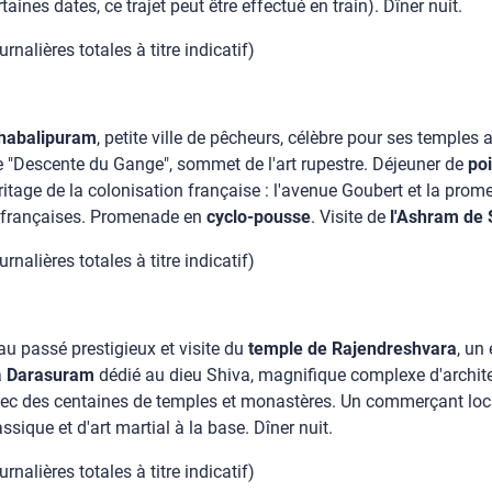
nes dates, ce trajet peut être effectué en train). Dîner nuit.
nalières totales à titre indicatif)
habalipuram
, petite ville de pêcheurs, célèbre pour ses temples 
 "Descente du Gange", sommet de l'art rupestre. Déjeuner de
po
éritage de la colonisation française : l'avenue Goubert et la pro
s françaises. Promenade en
cyclo-pousse
. Visite de
l'Ashram de 
nalières totales à titre indicatif)
 au passé prestigieux et visite du
temple de Rajendreshvara
, un
à
Darasuram
dédié au dieu Shiva, magnifique complexe d'archite
 avec des centaines de temples et monastères. Un commerçant lo
sique et d'art martial à la base. Dîner nuit.
nalières totales à titre indicatif)