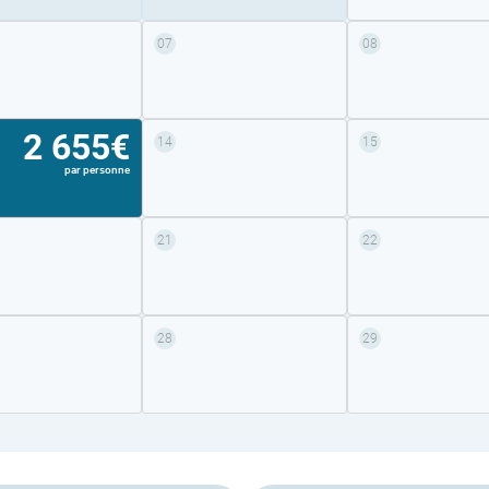
07
08
2 655€
14
15
par personne
21
22
28
29