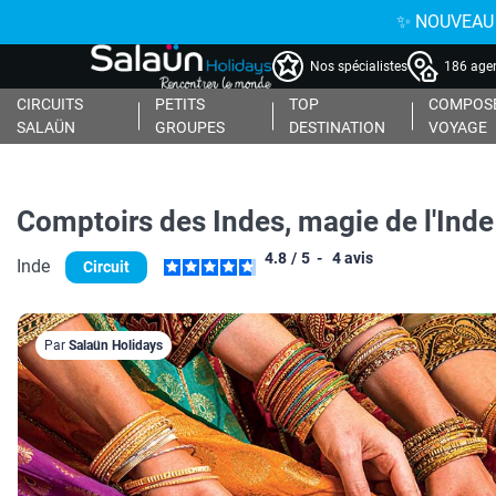
✨ NOUVEAU : 
Nos spécialistes
186 agen
CIRCUITS
PETITS
TOP
COMPOSE
SALAÜN
GROUPES
DESTINATION
VOYAGE
Comptoirs des Indes, magie de l'Ind
4.8
/
5
-
4
avis
Inde
Circuit
Par
Salaün Holidays