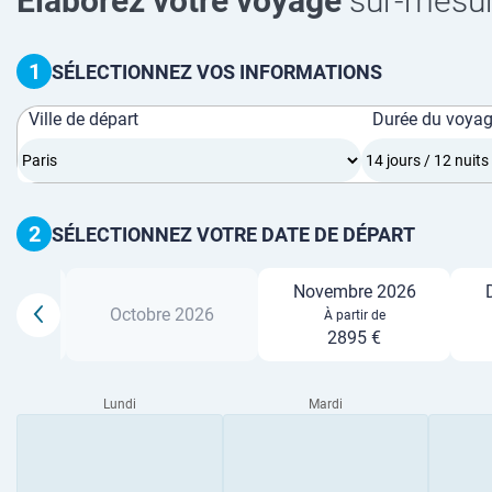
Élaborez votre voyage
sur-mesu
1
SÉLECTIONNEZ VOS INFORMATIONS
Ville de départ
Durée du voya
2
SÉLECTIONNEZ VOTRE DATE DE DÉPART
Novembre 2026
2026
Octobre 2026
À partir de
2895 €
Lundi
Mardi