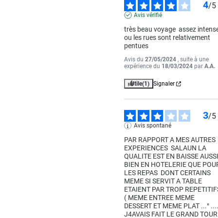
4
/
5
Avis vérifié
très beau voyage  assez intense
ou les rues sont relativement 
pentues
Avis du
27/05/2024
, suite à une
expérience du
18/03/2024
par
A.A.
Utile
(1)
Signaler
3
/
5
Avis spontané
PAR RAPPORT A MES AUTRES 
EXPERIENCES  SALAUN LA 
QUALITE EST EN BAISSE AUSSI
BIEN EN HOTELERIE QUE POUR
LES REPAS  DONT CERTAINS  
MEME SI SERVIT A TABLE 
ETAIENT PAR TROP REPETITIFS
( MEME ENTREE MEME 
DESSERT ET MEME PLAT ...° .....
J4AVAIS FAIT LE GRAND TOUR 