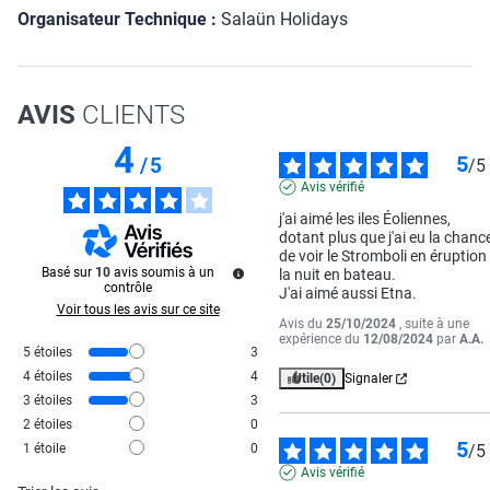
Organisateur Technique :
Salaün Holidays
AVIS
CLIENTS
4
5
/
5
/
5
Avis vérifié
j'ai aimé les iles Éoliennes, 
dotant plus que j'ai eu la chance
de voir le Stromboli en éruption 
Basé sur
10
avis soumis à un
la nuit en bateau. 

contrôle
J'ai aimé aussi Etna.
Voir tous les avis sur ce site
Avis du
25/10/2024
, suite à une
expérience du
12/08/2024
par
A.A.
5
étoiles
3
4
étoiles
4
Utile
(0)
Signaler
3
étoiles
3
2
étoiles
0
5
1
étoile
0
/
5
Avis vérifié