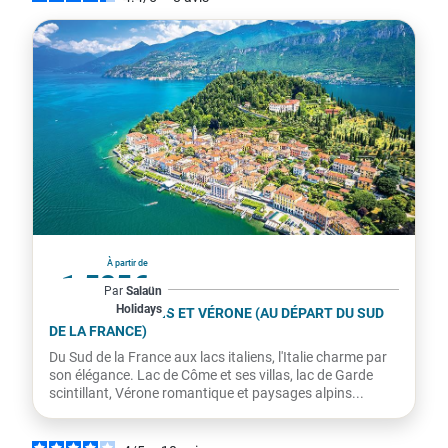
Italie
À partir de
1 525€
Par
Salaün
Holidays
par personne
LES LACS ITALIENS ET VÉRONE (AU DÉPART DU SUD
DE LA FRANCE)
Du Sud de la France aux lacs italiens, l'Italie charme par
son élégance. Lac de Côme et ses villas, lac de Garde
scintillant, Vérone romantique et paysages alpins...