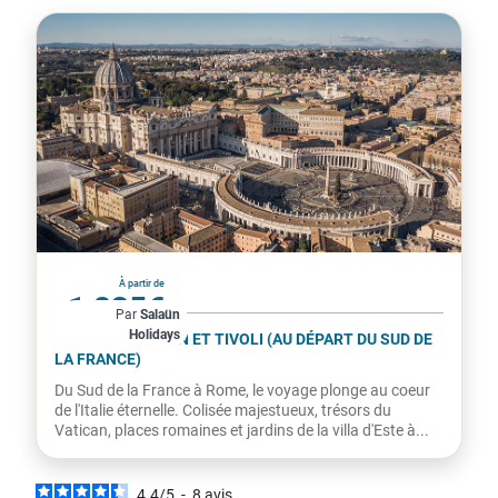
Italie
À partir de
1 235€
Par
Salaün
Holidays
par personne
ROME, LE VATICAN ET TIVOLI (AU DÉPART DU SUD DE
LA FRANCE)
Du Sud de la France à Rome, le voyage plonge au coeur
de l'Italie éternelle. Colisée majestueux, trésors du
Vatican, places romaines et jardins de la villa d'Este à...
4.4
/
5
-
8
avis