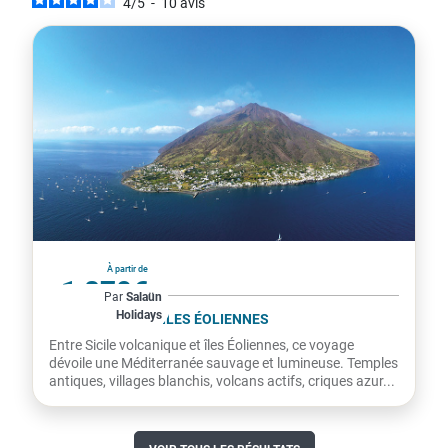
4
/
5
-
10
avis
Italie
À partir de
1 870€
Par
Salaün
Holidays
par personne
LA SICILE ET LES ÎLES ÉOLIENNES
Entre Sicile volcanique et îles Éoliennes, ce voyage
dévoile une Méditerranée sauvage et lumineuse. Temples
antiques, villages blanchis, volcans actifs, criques azur...