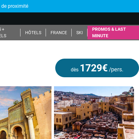
 de proximité
 +
PROMOS & LAST
HÔTELS
FRANCE
SKI
ELS
MINUTE
1729€
/pers.
dès