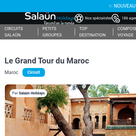
✨ NOUVEAU : 
Nos spécialistes
186 agen
CIRCUITS
PETITS
TOP
COMPOSE
SALAÜN
GROUPES
DESTINATION
VOYAGE
Le Grand Tour du Maroc
Maroc
Circuit
Par
Salaün Holidays