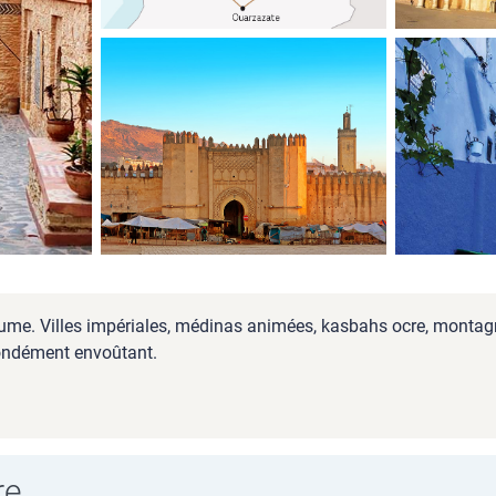
e. Villes impériales, médinas animées, kasbahs ocre, montagnes 
fondément envoûtant.
re