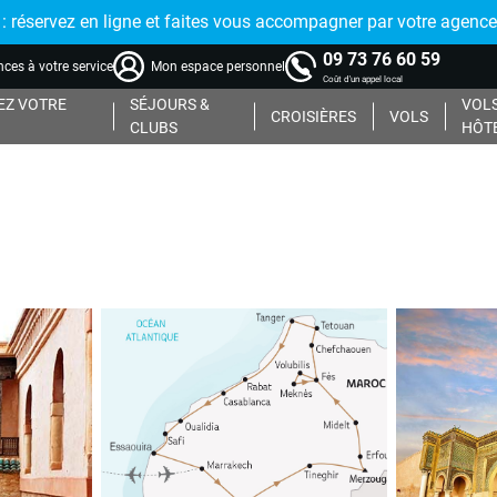
réservez en ligne et faites vous accompagner par votre agence
09 73 76 60 59
ces à votre service
Mon espace personnel
Coût d'un appel local
Z VOTRE
SÉJOURS &
VOLS
CROISIÈRES
VOLS
CLUBS
HÔT