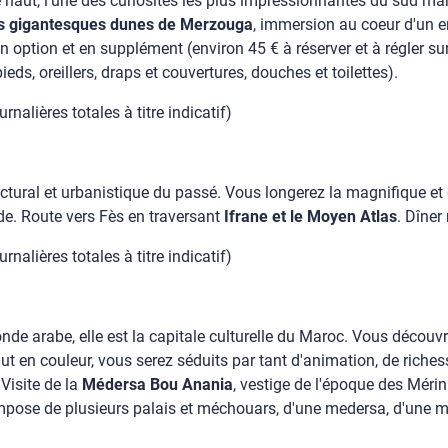
e haut, l'une des curiosités les plus impressionnantes du sud ma
es gigantesques dunes de Merzouga
, immersion au coeur d'un 
n option et en supplément (environ 45 € à réserver et à régler sur
ds, oreillers, draps et couvertures, douches et toilettes).
nalières totales à titre indicatif)
ectural et urbanistique du passé. Vous longerez la magnifique e
ude. Route vers Fès en traversant
Ifrane et le Moyen Atlas
. Dîner 
nalières totales à titre indicatif)
onde arabe, elle est la capitale culturelle du Maroc. Vous découvr
en couleur, vous serez séduits par tant d'animation, de richesses 
 Visite de la
Médersa Bou Anania
, vestige de l'époque des Méri
compose de plusieurs palais et méchouars, d'une medersa, d'une 