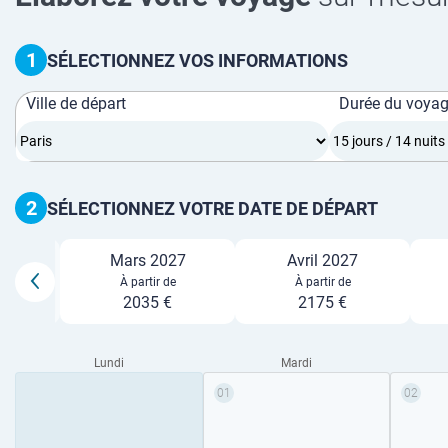
1
SÉLECTIONNEZ VOS INFORMATIONS
Ville de départ
Durée du voya
2
SÉLECTIONNEZ VOTRE DATE DE DÉPART
Mars 2027
Avril 2027
027
À partir de
À partir de
2035 €
2175 €
Lundi
Mardi
01
02