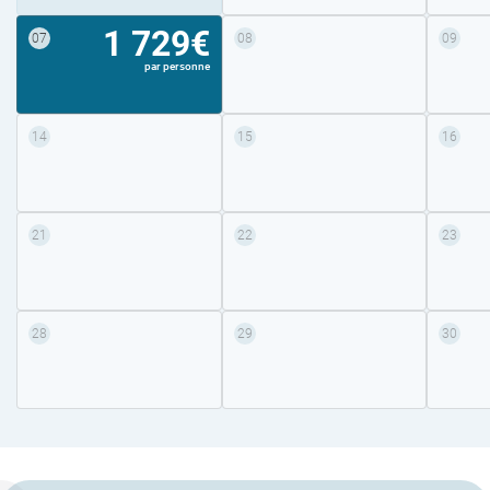
1 729€
07
08
09
par personne
14
15
16
21
22
23
28
29
30