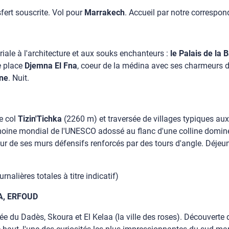
sfert souscrite. Vol pour
Marrakech
. Accueil par notre corresponda
ériale à l'architecture et aux souks enchanteurs :
le Palais de la 
e place
Djemna El Fna
, coeur de la médina avec ses charmeurs de
ine
. Nuit.
le col
Tizin'Tichka
(2260 m) et traversée de villages typiques aux 
oine mondial de l'UNESCO adossé au flanc d'une colline dominée 
ieur de ses murs défensifs renforcés par des tours d'angle. Déje
nalières totales à titre indicatif)
A, ERFOUD
llée du Dadès, Skoura et El Kelaa (la ville des roses). Découvert