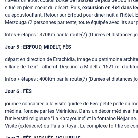
travers un étroit couloir bordé de falaises de plus de 300 m d
situé en plein coeur du désert. Puis,
excursion en 4x4 dans l
qu'époustouflant. Retour sur Erfoud pour dîner nuit à l'hôtel. E
Merzouga (2 personnes par tente, toute équipée avec lits sur pie
Infos + étapes :
370Km par la route(7) (Durées et distances jour
Jour 5 : ERFOUD, MIDELT, FÈS
départ en direction de Errachidia, image du patrimoine archit
village de Tizin' Talhemt. Déjeuner à Midelt à 1521 m. d'altit
Infos + étapes :
400Km par la route(7) (Durées et distances jour
Jour 6 : FÈS
journée consacrée à la visite guidée de
Fès
, petite perle du m
médina, fondée par les Mérinides. Dans un décor médiéval haut 
l'université religieuse "La Karayouine" et la fontaine Néjjarine.
Visite (extérieure) du Palais Royal. Le complexe fortifié se 