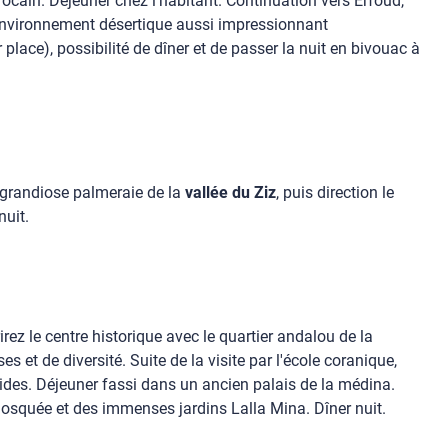
rocain. Déjeuner chez l'habitant. Continuation vers Erfoud,
environnement désertique aussi impressionnant
 place), possibilité de dîner et de passer la nuit en bivouac à
t grandiose palmeraie de la
vallée du Ziz
, puis direction le
nuit.
irez le centre historique avec le quartier andalou de la
et de diversité. Suite de la visite par l'école coranique,
nides. Déjeuner fassi dans un ancien palais de la médina.
mosquée et des immenses jardins Lalla Mina. Dîner nuit.