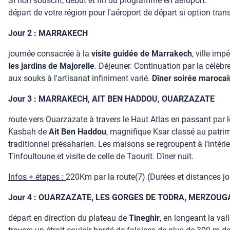
Si non souscrit, début et fin du programme en aéroport.
départ de votre région pour l'aéroport de départ si option tran
Jour 2 : MARRAKECH
journée consacrée à la
visite guidée de Marrakech
, ville imp
les jardins de Majorelle
. Déjeuner. Continuation par la célèbr
aux souks à l'artisanat infiniment varié.
Dîner soirée maroca
Jour 3 : MARRAKECH, AIT BEN HADDOU, OUARZAZATE
route vers Ouarzazate à travers le Haut Atlas en passant par 
Kasbah de
Ait Ben Haddou
, magnifique Ksar classé au patrim
traditionnel présaharien. Les maisons se regroupent à l'intér
Tinfoultoune et visite de celle de Taourit. Dîner nuit.
Infos + étapes :
220Km par la route(7) (Durées et distances jour
Jour 4 : OUARZAZATE, LES GORGES DE TODRA, MERZOUG
départ en direction du plateau de
Tineghir
, en longeant la va