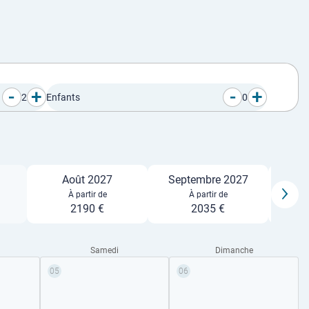
-
+
-
+
2
Enfants
0
Août 2027
Septembre 2027
Oc
À partir de
À partir de
2190 €
2035 €
Samedi
Dimanche
05
06