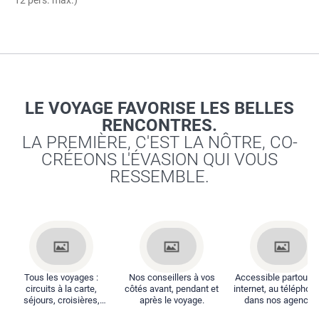
/ Circuit petit groupe - Les Philippines, magie des Visayas (de 6 à
12 pers. max.)
LE VOYAGE FAVORISE LES BELLES
RENCONTRES.
LA PREMIÈRE, C'EST LA NÔTRE, CO-
CRÉEONS L'ÉVASION QUI VOUS
RESSEMBLE.
Tous les voyages :
Nos conseillers à vos
Accessible partout : 
circuits à la carte,
côtés avant, pendant et
internet, au téléphone