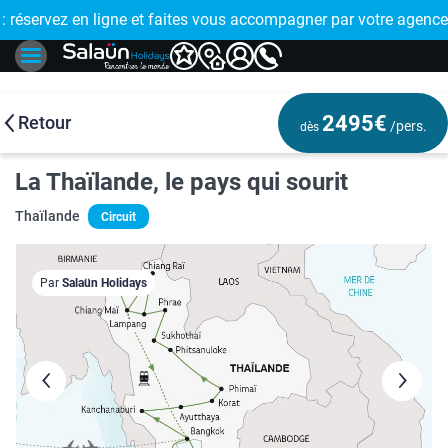
E !
réservez en ligne et faites vous accompagner par votre agence
🤩 PAIEMENT
2495€
Retour
/pers.
dès
La Thaïlande, le pays qui sourit
Thaïlande
Circuit
Par
Salaün Holidays