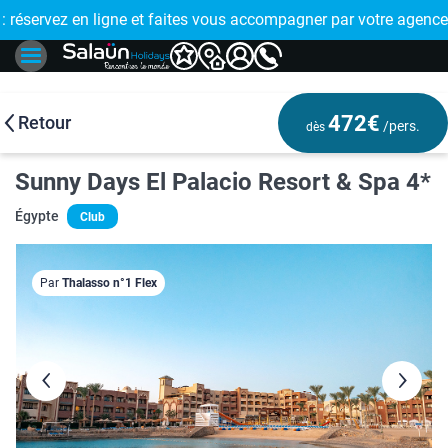
E !
réservez en ligne et faites vous accompagner par votre agence
🤩 PAIEMENT
472€
Retour
/pers.
dès
Sunny Days El Palacio Resort & Spa 4*
Égypte
Club
Par
Thalasso n°1 Flex