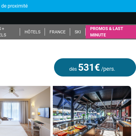
 de proximité
 +
PROMOS & LAST
HÔTELS
FRANCE
SKI
ELS
MINUTE
531€
/pers.
dès