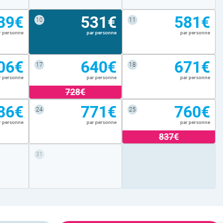
39€
531€
581€
10
11
r personne
par personne
par personne
06€
640€
671€
17
18
r personne
par personne
par personne
728€
86€
771€
760€
24
25
r personne
par personne
par personne
837€
31