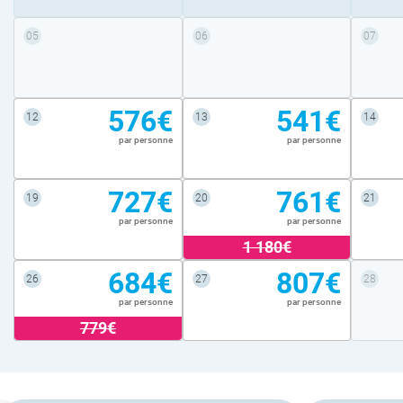
05
06
07
576€
541€
12
13
14
par personne
par personne
727€
761€
19
20
21
par personne
par personne
1 180€
684€
807€
26
27
28
par personne
par personne
779€