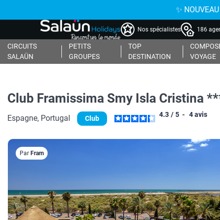
✨ NOUVEAU : 
Nos spécialistes
186 agen
CIRCUITS
PETITS
TOP
COMPOSE
SALAÜN
GROUPES
DESTINATION
VOYAGE
Club Framissima Smy Isla Cristina **
4.3
/
5
-
4
avis
Espagne, Portugal
Club
Par
Fram