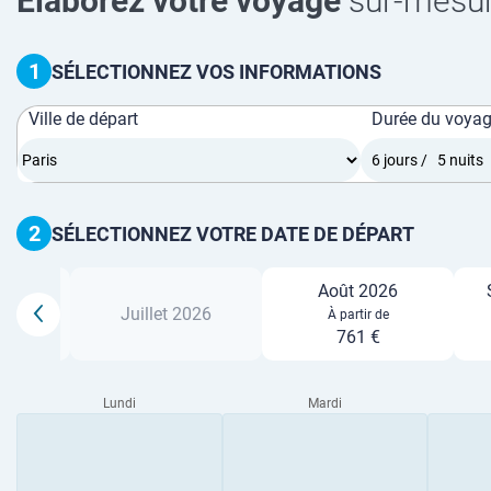
Élaborez votre voyage
sur-mesu
1
SÉLECTIONNEZ VOS INFORMATIONS
Ville de départ
Durée du voya
2
SÉLECTIONNEZ VOTRE DATE DE DÉPART
Août 2026
26
Juillet 2026
À partir de
761 €
Lundi
Mardi