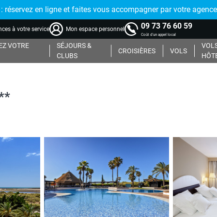
réservez en ligne et faites vous accompagner par votre agence
09 73 76 60 59
ces à votre service
Mon espace personnel
Coût d'un appel local
Z VOTRE
SÉJOURS &
VOLS
CROISIÈRES
VOLS
CLUBS
HÔT
**