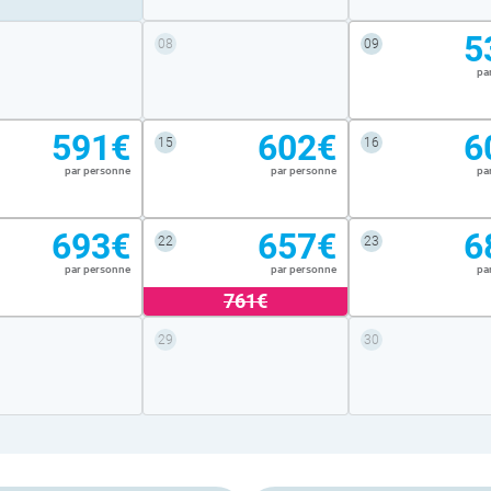
5
08
09
pa
591€
602€
6
15
16
par personne
par personne
pa
693€
657€
6
22
23
par personne
par personne
pa
761€
29
30