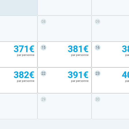
08
09
371€
381€
3
15
16
par personne
par personne
pa
382€
391€
4
22
23
par personne
par personne
pa
29
30