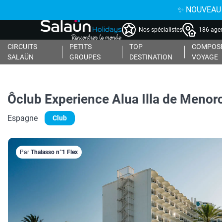
✨ NOUVEAU : 
Nos spécialistes
186 agen
CIRCUITS
PETITS
TOP
COMPOSE
SALAÜN
GROUPES
DESTINATION
VOYAGE
Ôclub Experience Alua Illa de Menor
Espagne
Club
Par
Thalasso n°1 Flex