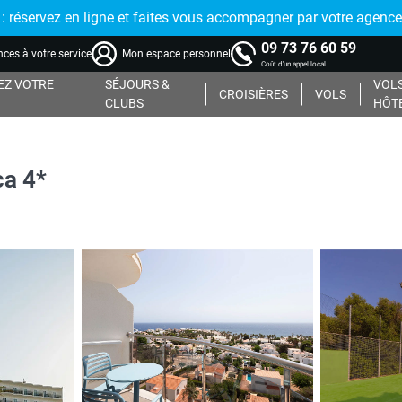
réservez en ligne et faites vous accompagner par votre agence
09 73 76 60 59
ces à votre service
Mon espace personnel
Coût d'un appel local
Z VOTRE
SÉJOURS &
VOLS
CROISIÈRES
VOLS
CLUBS
HÔT
ca 4*