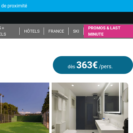
 de proximité
 +
PROMOS & LAST
HÔTELS
FRANCE
SKI
ELS
MINUTE
363€
/pers.
dès