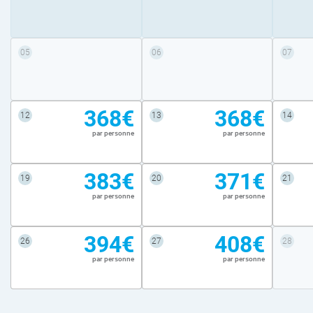
05
06
07
368€
368€
12
13
14
par personne
par personne
383€
371€
19
20
21
par personne
par personne
394€
408€
26
27
28
par personne
par personne