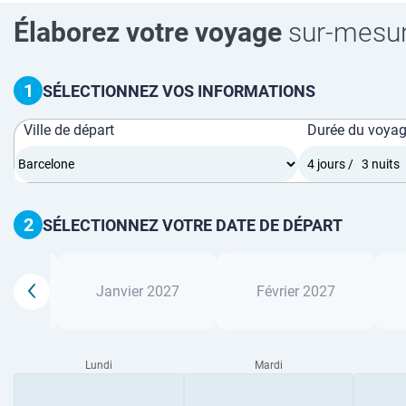
Élaborez votre voyage
sur-mesu
1
SÉLECTIONNEZ VOS INFORMATIONS
Ville de départ
Durée du voya
2
SÉLECTIONNEZ VOTRE DATE DE DÉPART
2026
Janvier 2027
Février 2027
Lundi
Mardi