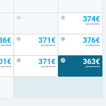
374€
10
11
par personne
86€
371€
376€
17
18
r personne
par personne
par personne
01€
371€
363€
24
25
r personne
par personne
par personne