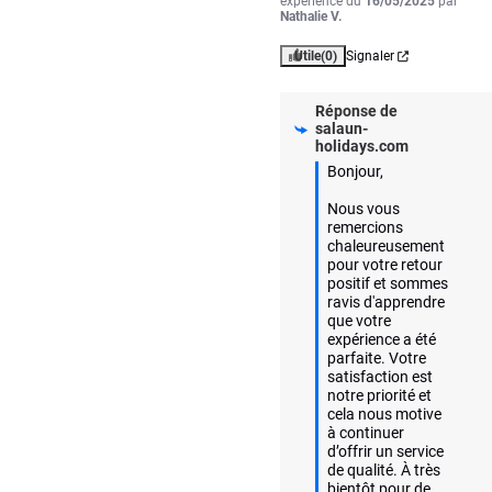
expérience du
16/05/2025
par
Nathalie V.
Utile
(0)
Signaler
Réponse de
salaun-
holidays.com
Bonjour,  

Nous vous 
remercions 
chaleureusement 
pour votre retour 
positif et sommes 
ravis d'apprendre 
que votre 
expérience a été 
parfaite. Votre 
satisfaction est 
notre priorité et 
cela nous motive 
à continuer 
d’offrir un service 
de qualité. À très 
bientôt pour de 