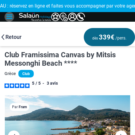
 : réservez en ligne et faites vous accompagner par votre age
🤩
339€
Retour
/pers.
dès
Club Framissima Canvas by Mitsis
Messonghi Beach ****
Grèce
Club
5
/
5
-
3
avis
Par
Fram