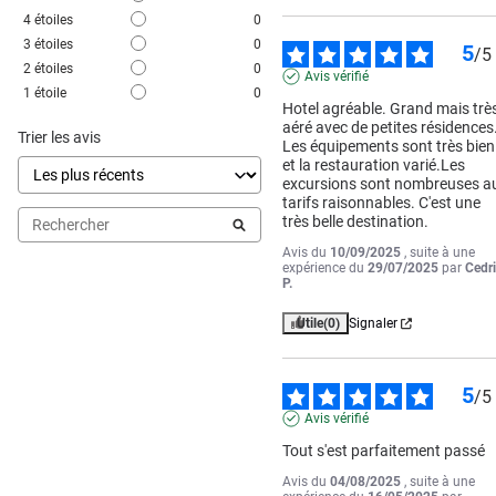
4
étoiles
0
3
étoiles
0
5
/
5
2
étoiles
0
Avis vérifié
1
étoile
0
Hotel agréable. Grand mais très
aéré avec de petites résidences.
Trier les avis
Les équipements sont très bien 
et la restauration varié.Les 
excursions sont nombreuses au
tarifs raisonnables. C'est une 
très belle destination.
Avis du
10/09/2025
, suite à une
expérience du
29/07/2025
par
Cedr
P.
Utile
(0)
Signaler
5
/
5
Avis vérifié
Tout s'est parfaitement passé
Avis du
04/08/2025
, suite à une