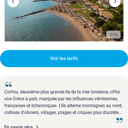
3
/
16
Voir les tarifs
Corfou, deuxième plus grande île de la mer Ionienne, offre
une Grèce à part, marquée par les influences vénitiennes,
françaises et britanniques. L'île alterne montagnes au nord,
collines d'oliviers, villages, plages et criques plus discrètes.
Sa capitale, Corfou-ville, classée au patrimoine mondial de
l'UNESCO, mérite une vraie visite pour ses ...
En savoir plus