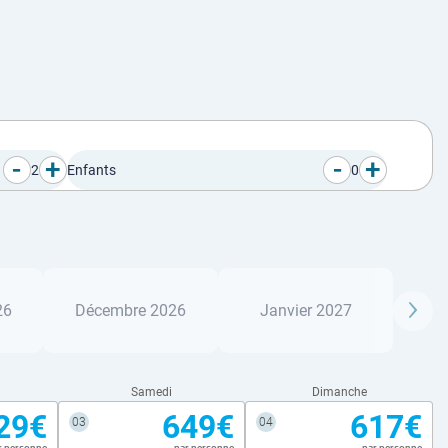
-
+
-
+
2
Enfants
0
26
Décembre 2026
Janvier 2027
Samedi
Dimanche
29€
649€
617€
03
04
r personne
par personne
par personne