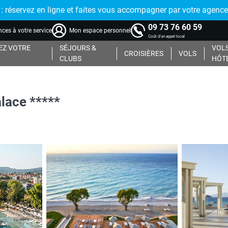
réservez en ligne et faites vous accompagner par votre agence
09 73 76 60 59
ces à votre service
Mon espace personnel
Coût d'un appel local
Z VOTRE
SÉJOURS &
VOLS
CROISIÈRES
VOLS
CLUBS
HÔT
lace *****