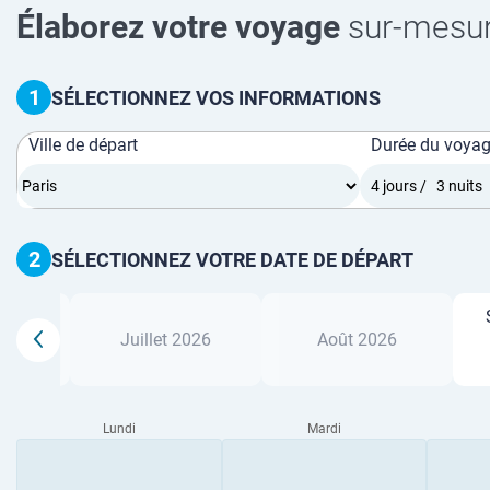
Élaborez votre voyage
sur-mesu
1
SÉLECTIONNEZ VOS INFORMATIONS
Ville de départ
Durée du voya
2
SÉLECTIONNEZ VOTRE DATE DE DÉPART
26
Juillet 2026
Août 2026
Lundi
Mardi