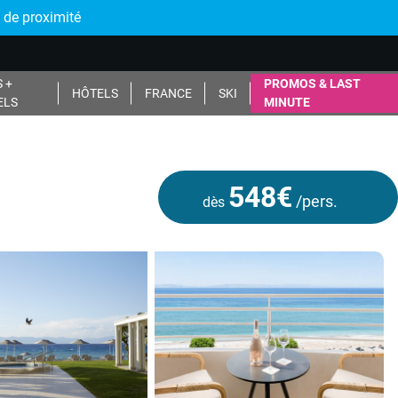
 de proximité
 +
PROMOS & LAST
HÔTELS
FRANCE
SKI
ELS
MINUTE
548€
/pers.
dès