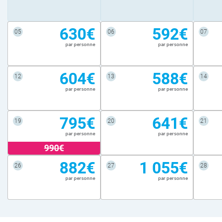
630€
592€
05
06
07
par personne
par personne
604€
588€
12
13
14
par personne
par personne
795€
641€
19
20
21
par personne
par personne
990€
882€
1 055€
26
27
28
par personne
par personne