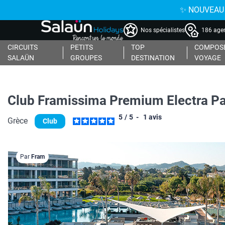
✨ NOUVEAU : 
Nos spécialistes
186 agen
CIRCUITS
PETITS
TOP
COMPOSE
SALAÜN
GROUPES
DESTINATION
VOYAGE
Club Framissima Premium Electra Pa
5
/
5
-
1
avis
Grèce
Club
Par
Fram