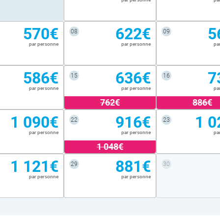
570€
622€
5
08
09
par personne
par personne
pa
586€
636€
7
15
16
par personne
par personne
pa
762€
886€
1 090€
916€
1 0
22
23
par personne
par personne
pa
1 048€
1 121€
881€
29
30
par personne
par personne