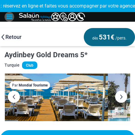
E !
réservez en ligne et faites vous accompagner par votre agence
🤩 PAIEMENT
531€
Retour
/pers.
dès
Aydinbey Gold Dreams 5*
Turquie
Club
Par
Mondial Tourisme
3
/
30