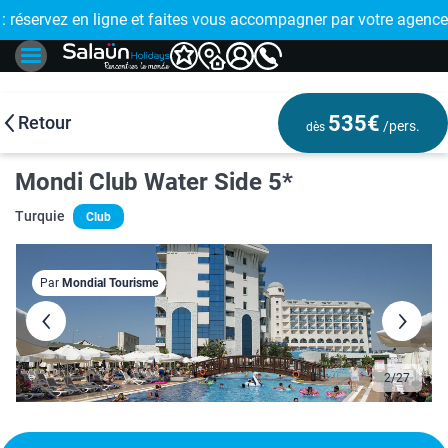
E !
réservez en ligne et faites vous accompagner par votre agence
🤩 PAIEMENT
535€
Retour
/pers.
dès
Mondi Club Water Side 5*
Turquie
Club
Par
Mondial Tourisme
2
/
27