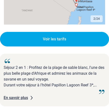
2
/
24
Voir les tarifs
Séjour 2 en 1 : Profitez de la plage de sable blanc, l'une des
plus belle plage d'Afrique et admirez les animaux de la
savane en un seul voyage.
Durant votre séjour à l'hôtel Papillon Lagoon Reef 3*,
profitez d'un moment de détente à la piscine ou la plage
sous le soleil du Kenya !
En savoir plus
Variez les plaisirs en partant à la découverte du parc ...