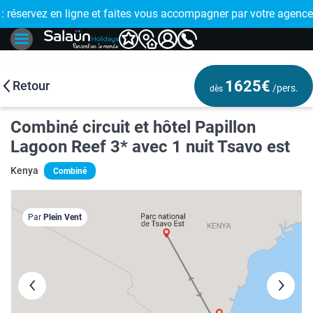
E !
réservez en ligne et faites vous accompagner par votre agence
🤩 PAIEMENT
1625€
Retour
/pers.
dès
Combiné circuit et hôtel Papillon
Lagoon Reef 3* avec 1 nuit Tsavo est
Kenya
Combiné
Par
Plein Vent