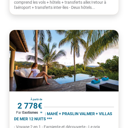
comprend les vols + hôtels + transferts aller/retour à
l'aéroport + transferts inter-îles - Deux hôtels...
Seychelles
À partir de
2 778€
Par
Exotismes
par personne
COMBINÉ 2 ILES : MAHÉ + PRASLIN VALMER + VILLAS
DE MER 12 NUITS ***
- Voyage 2 en 1 - Farniente et découverte - Le prix