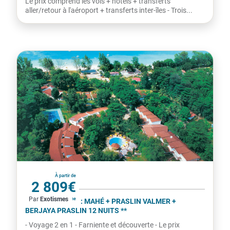
Le prix comprend les vols + hôtels + transferts
aller/retour à l'aéroport + transferts inter-îles - Trois...
Seychelles
À partir de
2 809€
Par
Exotismes
par personne
COMBINÉ 2 ILES : MAHÉ + PRASLIN VALMER +
BERJAYA PRASLIN 12 NUITS **
- Voyage 2 en 1 - Farniente et découverte - Le prix