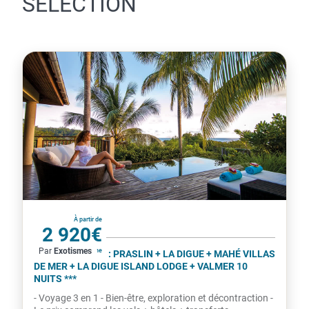
SÉLECTION
Seychelles
À partir de
2 920€
Par
Exotismes
par personne
COMBINÉ 3 ILES : PRASLIN + LA DIGUE + MAHÉ VILLAS
DE MER + LA DIGUE ISLAND LODGE + VALMER 10
NUITS ***
- Voyage 3 en 1 - Bien-être, exploration et décontraction -