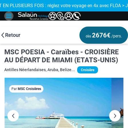
 de proximité
 EN PLUSIEURS FOIS : réglez votre voyage en 4x avec FLOA > 
2676€
Retour
/pers.
dès
MSC POESIA - Caraïbes - CROISIÈRE
AU DÉPART DE MIAMI (ETATS-UNIS)
Antilles Néerlandaises, Aruba, Belize...
Croisière
Par
MSC Croisières