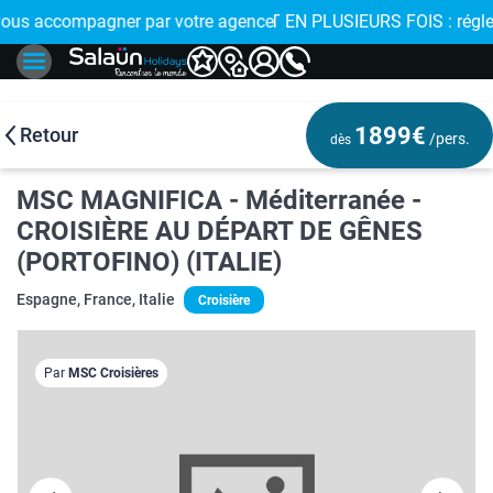
e de proximité
 EN PLUSIEURS FOIS : réglez votre voyage en 4x avec FLOA >
1899€
Retour
/pers.
dès
MSC MAGNIFICA - Méditerranée -
CROISIÈRE AU DÉPART DE GÊNES
(PORTOFINO) (ITALIE)
Espagne, France, Italie
Croisière
Par
MSC Croisières