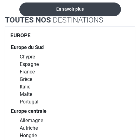
circuits à la carte,
côtés avant, pendant et
internet, au téléphone
séjours, croisières,
après le voyage.
dans nos agences
locations...
En savoir plus
TOUTES NOS
DESTINATIONS
EUROPE
Europe du Sud
Chypre
Espagne
France
Grèce
Italie
Malte
Portugal
Europe centrale