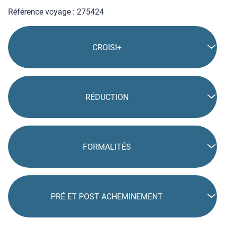
ressortez vos plus belles tenues et passez un week-end
mémorable !
DESCRIPTION
DU VOYAGE
Référence voyage : 275424
CROISI+
RÉDUCTION
FORMALITÉS