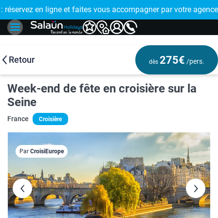
E !
réservez en ligne et faites vous accompagner par votre agence
🤩 PAIEMENT
275€
Retour
/pers.
dès
Week-end de fête en croisière sur la
Seine
France
Croisière
Par
CroisiEurope