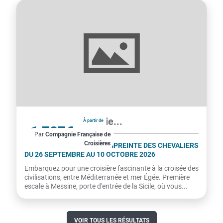
pour une croisière authentique et...
France, Grèce, Italie...
À partir de
1 787€
2 186 €
Par
Compagnie Française de
Croisières
par personne
MOIS DE LA CROISIÈRE - EMPREINTE DES CHEVALIERS
DU 26 SEPTEMBRE AU 10 OCTOBRE 2026
Embarquez pour une croisière fascinante à la croisée des
civilisations, entre Méditerranée et mer Égée. Première