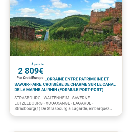
France
À partir de
2 809€
Par
CroisiEurope
par personne
L'ALSACE ET LA LORRAINE ENTRE PATRIMOINE ET
SAVOIR-FAIRE, CROISIÈRE DE CHARME SUR LE CANAL
DE LA MARNE AU RHIN (FORMULE PORT-PORT)
STRASBOURG - WALTENHEIM - SAVERNE -
LUTZELBOURG - XOUAXANGE - LAGARDE -
Strasbourg(1) De Strasbourg à Lagarde, embarquez