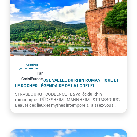
France
À partir de
995€
Par
CroisiEurope
par personne
LA MAJESTUEUSE VALLÉE DU RHIN ROMANTIQUE ET
LE ROCHER LÉGENDAIRE DE LA LORELEI
STRASBOURG - COBLENCE - La vallée du Rhin
romantique - RÜDESHEIM - MANNHEIM - STRASBOURG
Beauté des lieux et mythes intemporels, laissez-vous
envoûter par le chant...