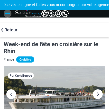
E !
réservez en ligne et faites vous accompagner par votre agence
🤩 PAIEMENT
Retour
Week-end de fête en croisière sur le
Rhin
France
Croisière
Par
CroisiEurope