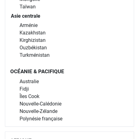
Chine
Corée du Sud
Japon
Mongolie
Taïwan
Asie centrale
Arménie
Kazakhstan
Kirghizistan
Ouzbékistan
Turkménistan
OCÉANIE & PACIFIQUE
Australie
Fidji
Îles Cook
Nouvelle-Calédonie
Nouvelle-Zélande