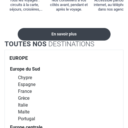
Tous les voyages :
Nos conseillers à vos
Accessible partout : 
circuits à la carte,
côtés avant, pendant et
internet, au téléphone
séjours, croisières,
après le voyage.
dans nos agences
locations...
En savoir plus
TOUTES NOS
DESTINATIONS
EUROPE
Europe du Sud
Chypre
Espagne
France
Grèce
Italie
Malte
Portugal
Europe centrale