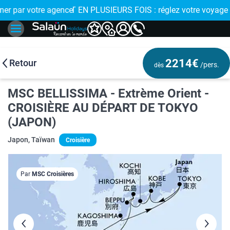
 de proximité
 EN PLUSIEURS FOIS : réglez votre voyage en 4x avec FLOA > 
2214€
Retour
/pers.
dès
MSC BELLISSIMA - Extrème Orient -
CROISIÈRE AU DÉPART DE TOKYO
(JAPON)
Japon, Taïwan
Croisière
Par
MSC Croisières