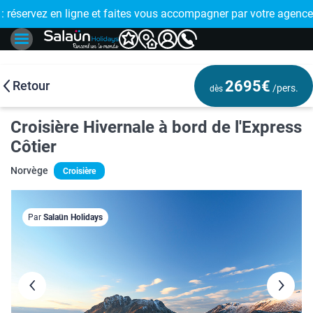
E !
réservez en ligne et faites vous accompagner par votre agence
2695€
Retour
/pers.
dès
Croisière Hivernale à bord de l'Express
Côtier
Norvège
Croisière
Par
Salaün Holidays