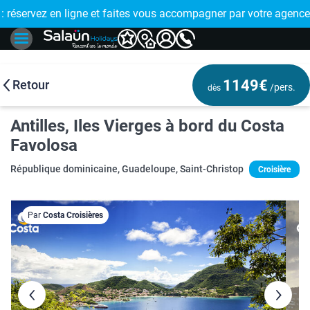
E !
réservez en ligne et faites vous accompagner par votre agence
🤩 PAIEMENT
1149€
Retour
/pers.
dès
Antilles, Iles Vierges à bord du Costa
Favolosa
République dominicaine, Guadeloupe, Saint-Christophe-et-Niévès...
Croisière
Par
Costa Croisières