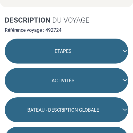
dans les plus belles îles et autres terres tropicales ?
Des vacances inoubliables, une émotion que seul Costa
peut vous offrir.
DESCRIPTION
DU VOYAGE
Référence voyage : 492724
ETAPES
ACTIVITÉS
BATEAU - DESCRIPTION GLOBALE