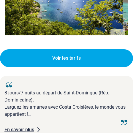
3
/
63
Voir les tarifs
8 jours/7 nuits au départ de Saint-Domingue (Rép.
Dominicaine).
Larguez les amarres avec Costa Croisières, le monde vous
appartient !
Soleil, eaux cristallines, sable fin, rythmes endiablés et
parfums exotiques. Cet hiver, que diriez-vous d'une pause
En savoir plus