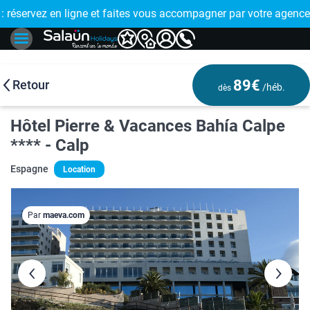
E !
réservez en ligne et faites vous accompagner par votre agence
🤩 PAIEMENT
89€
Retour
/héb.
dès
Hôtel Pierre & Vacances Bahía Calpe
**** - Calp
Espagne
Location
Par
maeva.com