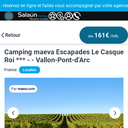
E !
réservez en ligne et faites vous accompagner par votre agence
🤩 PAIEMENT
161€
Retour
/héb.
dès
Camping maeva Escapades Le Casque
Roi *** - - Vallon-Pont-d'Arc
France
Location
Par
maeva.com