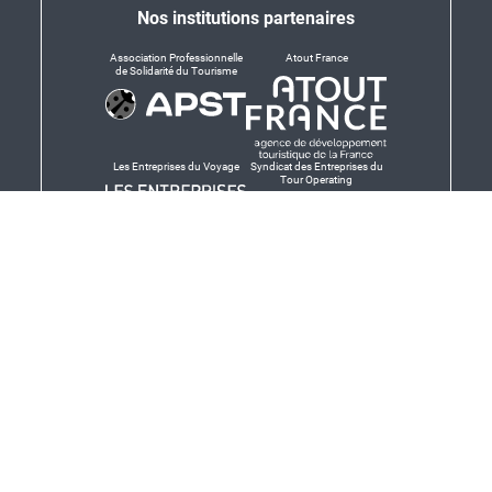
Nos institutions partenaires
Association Professionnelle
Atout France
de Solidarité du Tourisme
Les Entreprises du Voyage
Syndicat des Entreprises du
Tour Operating
Dirigeants responsables
Produit en Bretagne,
Finistère-Bretagne
promotion des produits
bretons et services bretons
© Salaün Holidays 2026 - Tous droits réservés