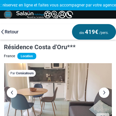
E !
réservez en ligne et faites vous accompagner par votre agence
🤩 PAIEMENT
419€
Retour
/pers.
dès
Résidence Costa d'Oru***
France
Location
Par
Corsicatours