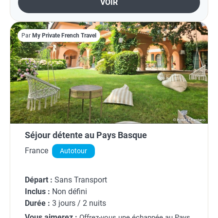
VOIR
Par
My Private French Travel
Séjour détente au Pays Basque
France
Autotour
Départ :
Sans Transport
Inclus :
Non défini
Durée :
3 jours / 2 nuits
Vous aimerez :
Offrez-vous une échappée au Pays