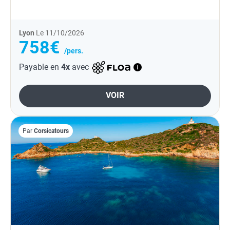
roches flamboyantes des Calanques de Piana,...
Lyon
Le 11/10/2026
758€
/pers.
Payable en
4x
avec
VOIR
Par
Corsicatours