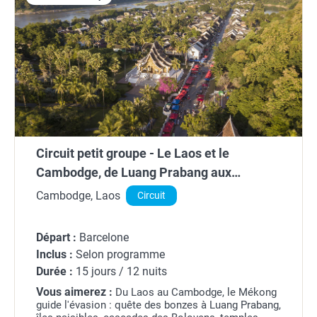
Circuit petit groupe - Le Laos et le
Cambodge, de Luang Prabang aux
merveilles d'Angkor (de 6 à 12 pers. max.)
Cambodge, Laos
Circuit
Départ :
Barcelone
Inclus :
Selon programme
Durée :
15 jours / 12 nuits
Vous aimerez :
Du Laos au Cambodge, le Mékong
guide l'évasion : quête des bonzes à Luang Prabang,