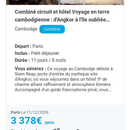
Combiné circuit et hôtel Voyage en terre
cambodgienne : d'Angkor à l'île oubliée
*****
Cambodge
Combiné
Départ :
Paris
Inclus :
Petit déjeuner
Durée :
11 jours / 8 nuits
Vous aimerez :
Ce voyage au Cambodge débute à
Siem Reap, porte d'entrée du mythique site
d'Angkor, où vous séjournez dans un hôtel 5* de
charme alliant raffinement et atmosphère khmère.
Accompagné d'un guide francophone privé, vous
explorez les joyaux d'Angkor Thom, Ta Prohm et
Angkor Wat,...
Paris
Le 11/12/2026
3 378€
/pers.