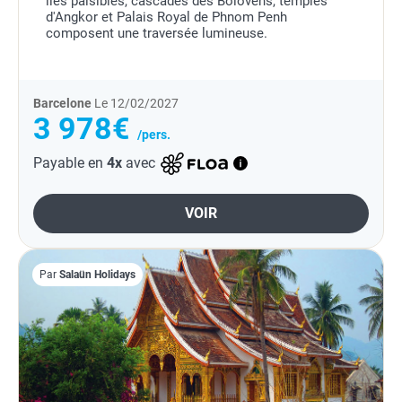
îles paisibles, cascades des Bolovens, temples
d'Angkor et Palais Royal de Phnom Penh
composent une traversée lumineuse.
Barcelone
Le 12/02/2027
3 978€
/pers.
Payable en
4x
avec
VOIR
Par
Salaün Holidays