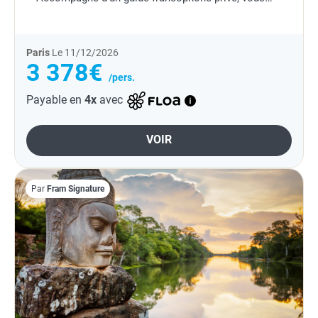
explorez les joyaux d'Angkor Thom, Ta Prohm et
Angkor Wat,...
Paris
Le 11/12/2026
3 378€
/pers.
Payable en
4x
avec
VOIR
Par
Fram Signature