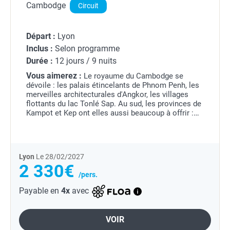
Cambodge
Circuit
Départ :
Lyon
Inclus :
Selon programme
Durée :
12 jours / 9 nuits
Vous aimerez :
Le royaume du Cambodge se
dévoile : les palais étincelants de Phnom Penh, les
merveilles architecturales d'Angkor, les villages
flottants du lac Tonlé Sap. Au sud, les provinces de
Kampot et Kep ont elles aussi beaucoup à offrir :
falaises karstiques et grotte sacrée de Kampong...
Lyon
Le 28/02/2027
2 330€
/pers.
Payable en
4x
avec
VOIR