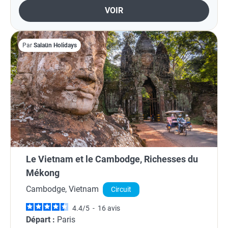
VOIR
Par
Salaün Holidays
Le Vietnam et le Cambodge, Richesses du
Mékong
Cambodge, Vietnam
Circuit
4.4
/
5
-
16
avis
Départ :
Paris