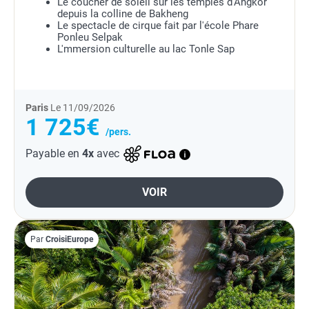
Le coucher de soleil sur les temples d'Angkor
depuis la colline de Bakheng
Le spectacle de cirque fait par l'école Phare
Ponleu Selpak
L'mmersion culturelle au lac Tonle Sap
Paris
Le 11/09/2026
1 725€
/pers.
Payable en
4x
avec
VOIR
Par
CroisiEurope