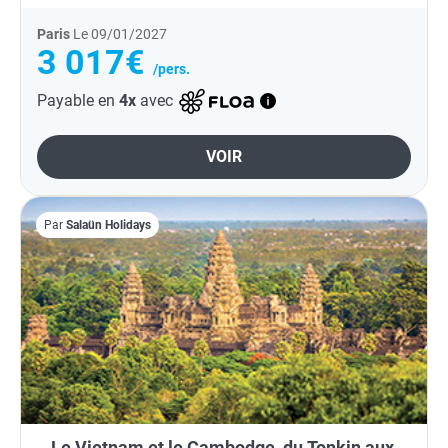
Paris
Le 09/01/2027
3 017€
/pers.
Payable en
4x
avec
VOIR
Par
Salaün Holidays
Le Vietnam et le Cambodge, du Tonkin aux