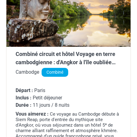
Combiné circuit et hôtel Voyage en terre
cambodgienne : d'Angkor à l'île oubliée
*****
Cambodge
Combiné
Départ :
Paris
Inclus :
Petit déjeuner
Durée :
11 jours / 8 nuits
Vous aimerez :
Ce voyage au Cambodge débute à
Siem Reap, porte d'entrée du mythique site
d'Angkor, où vous séjournez dans un hôtel 5* de
charme alliant raffinement et atmosphère khmère.
Accompagné d'un guide francophone privé, vous