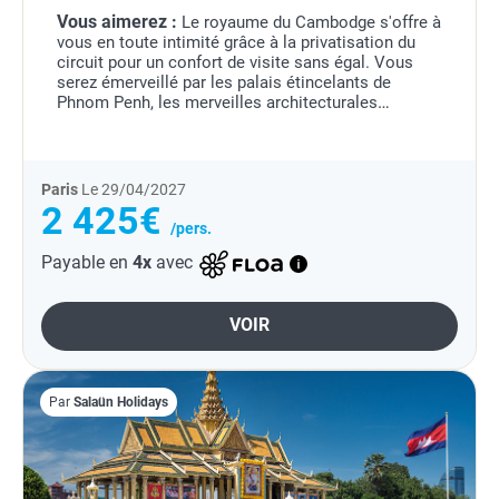
Vous aimerez :
Le royaume du Cambodge s'offre à
vous en toute intimité grâce à la privatisation du
circuit pour un confort de visite sans égal. Vous
serez émerveillé par les palais étincelants de
Phnom Penh, les merveilles architecturales
d'Angkor, les villages flottants du lac Tonlé Sap.
Au...
Paris
Le 29/04/2027
2 425€
/pers.
Payable en
4x
avec
VOIR
Par
Salaün Holidays