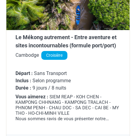
Le Mékong autrement - Entre aventure et
sites incontournables (formule port/port)
Cambodge
Croisière
Départ :
Sans Transport
Inclus :
Selon programme
Durée :
9 jours / 8 nuits
Vous aimerez :
SIEM REAP - KOH CHEN -
KAMPONG CHHNANG - KAMPONG TRALACH -
PHNOM PENH - CHAU DOC - SA DEC - CAI BE - MY
THO - HO-CHI-MINH VILLE
Nous sommes ravis de vous présenter notre
dernier programme, conçu pour combiner
exploration, immersion culturelle et activités
légères pour une...