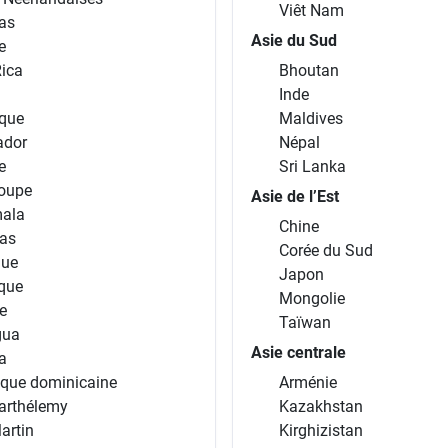
Viêt Nam
as
Asie du Sud
e
Rica
Bhoutan
Inde
que
Maldives
ador
Népal
e
Sri Lanka
oupe
Asie de l’Est
ala
Chine
as
Corée du Sud
que
Japon
ique
Mongolie
e
Taïwan
gua
Asie centrale
a
ique dominicaine
Arménie
arthélemy
Kazakhstan
artin
Kirghizistan