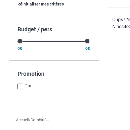
Réinitialiser mes critères
Oups ! N
N’hésite
Budget / pers
0€
0€
Promotion
Oui
Accueil
/
Combinés