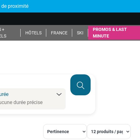
 de proximité
 +
PROMOS & LAST
HÔTELS
FRANCE
SKI
ELS
MINUTE
urée