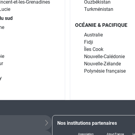
incent-et-les-Grenadines
Ouzbékistan
Lucie
Turkménistan
du sud
OCÉANIE & PACIFIQUE
ne
Australie
Fidji
Îles Cook
ie
Nouvelle-Calédonie
ur
Nouvelle-Zélande
Polynésie française
y
Nos institutions partenaires
Association
Atout France
L