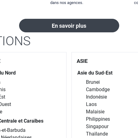
dans nos agences.
co
En savoir plus
TIONS
E
ASIE
du Nord
Asie du Sud-Est
a
Brunei
nis
Cambodge
Est
Indonésie
Ouest
Laos
e
Malaisie
Philippines
entrale et Caraïbes
Singapour
-et-Barbuda
Thaïlande
s Néerlandaises