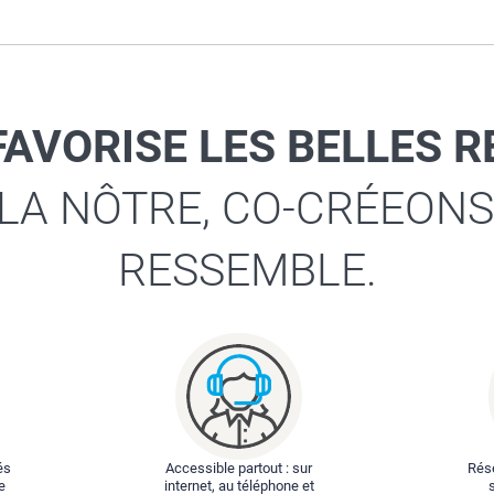
FAVORISE LES BELLES 
 LA NÔTRE, CO-CRÉEONS
RESSEMBLE.
és
Accessible partout : sur
Rése
e
internet, au téléphone et