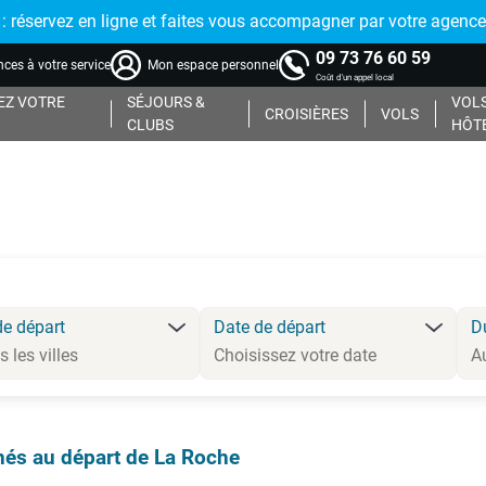
réservez en ligne et faites vous accompagner par votre agence
09 73 76 60 59
ces à votre service
Mon espace personnel
Coût d'un appel local
Z VOTRE
SÉJOURS &
VOLS
CROISIÈRES
VOLS
CLUBS
HÔT
de départ
Date de départ
D
és au départ de La Roche