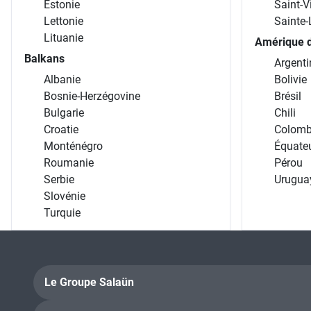
Estonie
Saint-V
Lettonie
Sainte-
Lituanie
Amérique 
Balkans
Argenti
Albanie
Bolivie
Bosnie-Herzégovine
Brésil
Bulgarie
Chili
Croatie
Colomb
Monténégro
Équate
Roumanie
Pérou
Serbie
Urugua
Slovénie
Turquie
Le Groupe Salaün