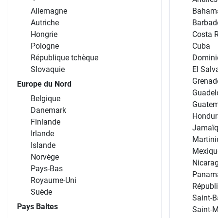
Allemagne
Baham
Autriche
Barbad
Hongrie
Costa 
Pologne
Cuba
République tchèque
Domini
Slovaquie
El Salv
Grenad
Europe du Nord
Guadel
Belgique
Guatem
Danemark
Hondur
Finlande
Jamaï
Irlande
Martin
Islande
Mexiqu
Norvège
Nicara
Pays-Bas
Panam
Royaume-Uni
Républ
Suède
Saint-B
Pays Baltes
Saint-M