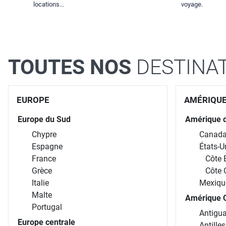
locations...
voyage.
TOUTES NOS
DESTINA
EUROPE
AMÉRIQU
Europe du Sud
Amérique 
Chypre
Canad
Espagne
États-U
France
Côte 
Grèce
Côte 
Italie
Mexiqu
Malte
Amérique C
Portugal
Antigua
Europe centrale
Antille