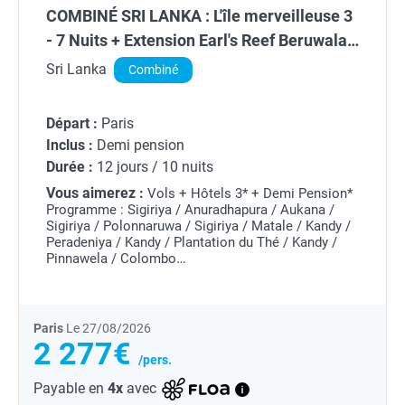
COMBINÉ SRI LANKA : L'île merveilleuse 3
- 7 Nuits + Extension Earl's Reef Beruwala
3 nuits = 10 nuits
Sri Lanka
Combiné
Départ :
Paris
Inclus :
Demi pension
Durée :
12 jours / 10 nuits
Vous aimerez :
Vols + Hôtels 3* + Demi Pension*
Programme : Sigiriya / Anuradhapura / Aukana /
Sigiriya / Polonnaruwa / Sigiriya / Matale / Kandy /
Peradeniya / Kandy / Plantation du Thé / Kandy /
Pinnawela / Colombo
*Pension complète possible avec supplèment
Il
semble...
Paris
Le 27/08/2026
2 277€
/pers.
Payable en
4x
avec