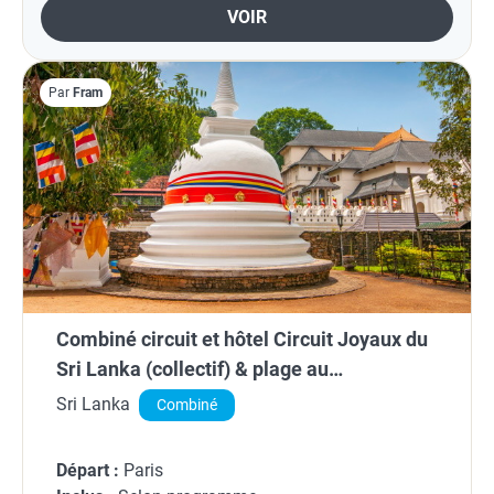
VOIR
Par
Fram
Combiné circuit et hôtel Circuit Joyaux du
Sri Lanka (collectif) & plage au
Framissima Evasion Turyaa ****
Sri Lanka
Combiné
Départ :
Paris