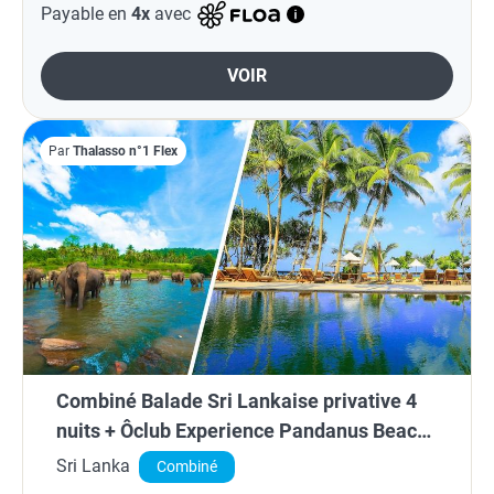
Payable en
4x
avec
VOIR
Par
Thalasso n°1 Flex
Combiné Balade Sri Lankaise privative 4
nuits + Ôclub Experience Pandanus Beach
Resort & Spa 5*
Sri Lanka
Combiné