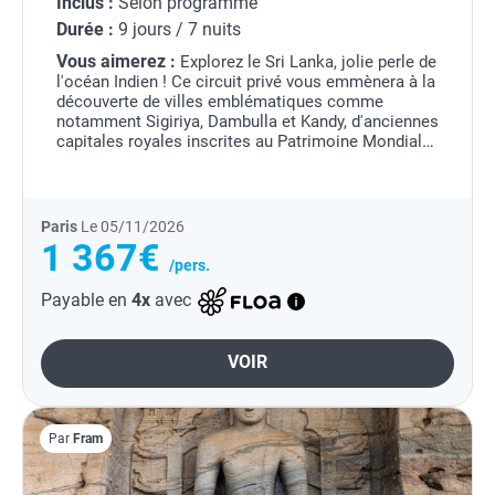
Inclus :
Selon programme
Durée :
9 jours / 7 nuits
Vous aimerez :
Explorez le Sri Lanka, jolie perle de
l'océan Indien ! Ce circuit privé vous emmènera à la
découverte de villes emblématiques comme
notamment Sigiriya, Dambulla et Kandy, d'anciennes
capitales royales inscrites au Patrimoine Mondial
de l'UNESCO. Vous profiterez également de...
Paris
Le 05/11/2026
1 367€
/pers.
Payable en
4x
avec
VOIR
Par
Fram