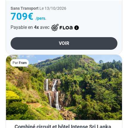
Sans Transport
Le 13/10/2026
709€
/pers.
Payable en
4x
avec
VOIR
Par
Fram
Combiné circuit et hôtel Intense Sri Lanka