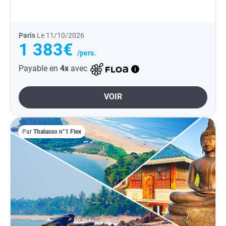
sérénité classés au patrimoine mondial et des...
Paris
Le 11/10/2026
1 383€
/pers.
Payable en
4x
avec
VOIR
Par
Thalasso n°1 Flex