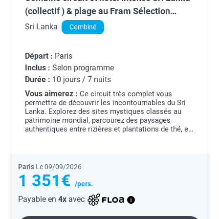
(collectif ) & plage au Fram Sélection
Mermaid
Sri Lanka
Combiné
Départ :
Paris
Inclus :
Selon programme
Durée :
10 jours / 7 nuits
Vous aimerez :
Ce circuit très complet vous
permettra de découvrir les incontournables du Sri
Lanka. Explorez des sites mystiques classés au
patrimoine mondial, parcourez des paysages
authentiques entre rizières et plantations de thé, et
observez la vie sauvage pendant un safari-photo en
4x4....
Paris
Le 09/09/2026
1 351€
/pers.
Payable en
4x
avec