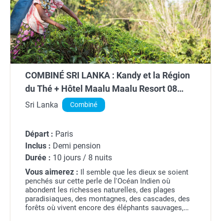
COMBINÉ SRI LANKA : Kandy et la Région
du Thé + Hôtel Maalu Maalu Resort 08
nuits
Sri Lanka
Combiné
Départ :
Paris
Inclus :
Demi pension
Durée :
10 jours / 8 nuits
Vous aimerez :
Il semble que les dieux se soient
penchés sur cette perle de l'Océan Indien où
abondent les richesses naturelles, des plages
paradisiaques, des montagnes, des cascades, des
forêts où vivent encore des éléphants sauvages,
des plantes que l'on ne trouve nulle part ailleurs,