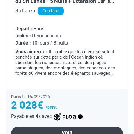
du Sri Lanka - 5 Nuits + Extension Earl's
Reef Beruwala 03 nuits = 08 nuits
Sri Lanka
Combiné
Départ :
Paris
Inclus :
Demi pension
Durée :
10 jours / 8 nuits
Vous aimerez :
Il semble que les dieux se soient
penchés sur cette perle de l'Océan Indien où
abondent les richesses naturelles, des plages
paradisiaques, des montagnes, des cascades, des
forêts où vivent encore des éléphants sauvages,
des plantes que l'on ne trouve nulle part ailleurs,
des...
Paris
Le 16/09/2026
2 028€
/pers.
Payable en
4x
avec
VOIR