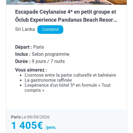
Escapade Ceylanaise 4* en petit groupe et
Ôclub Experience Pandanus Beach Resort
& Spa 5*
Sri Lanka
Combiné
Départ :
Paris
Inclus :
Selon programme
Durée :
9 jours / 7 nuits
Vous aimerez :
L'osmose entre la partie culturelle et balnéaire
La gastronomie raffinée
L'expérience d'un hôtel 5* en formule « Tout
compris »
Paris
Le 09/09/2026
1 405€
/pers.