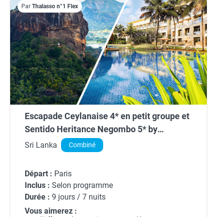
Par
Thalasso n°1 Flex
Escapade Ceylanaise 4* en petit groupe et
Sentido Heritance Negombo 5* by
Ôvoyages
Sri Lanka
Combiné
Départ :
Paris
Inclus :
Selon programme
Durée :
9 jours / 7 nuits
Vous aimerez :