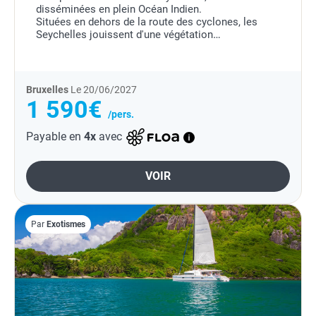
disséminées en plein Océan Indien.
Situées en dehors de la route des cyclones, les
Seychelles jouissent d'une végétation
extraordinaire, de plages vierges comme au premier
jour, de très beaux...
Bruxelles
Le 20/06/2027
1 590€
/pers.
Payable en
4x
avec
VOIR
Par
Exotismes