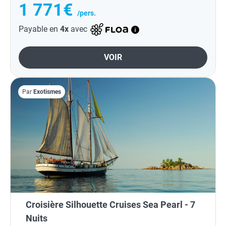
1 771€
/pers.
Payable en
4x
avec
VOIR
Par
Exotismes
Croisière Silhouette Cruises Sea Pearl - 7
Nuits