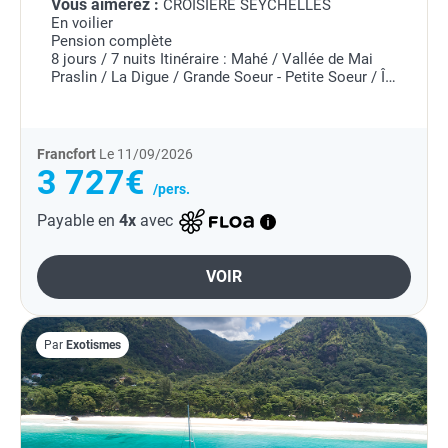
Vous aimerez :
CROISIERE SEYCHELLES
En voilier
Pension complète
8 jours / 7 nuits
Itinéraire : Mahé / Vallée de Mai
Praslin / La Digue / Grande Soeur - Petite Soeur / Île
Booby / Curieuse / Île Sèche / Mahé
Francfort
Le 11/09/2026
3 727€
/pers.
Payable en
4x
avec
VOIR
Par
Exotismes