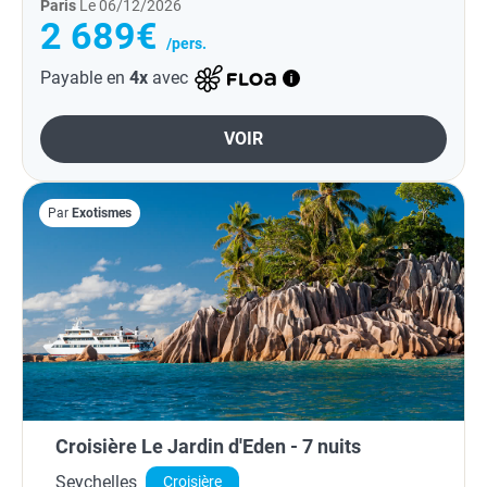
Paris
Le 06/12/2026
2 689€
/pers.
Payable en
4x
avec
VOIR
Par
Exotismes
Croisière Le Jardin d'Eden - 7 nuits
Seychelles
Croisière