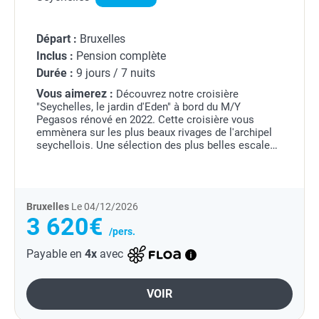
Départ :
Bruxelles
Inclus :
Pension complète
Durée :
9 jours / 7 nuits
Vous aimerez :
Découvrez notre croisière
"Seychelles, le jardin d'Eden" à bord du M/Y
Pegasos rénové en 2022. Cette croisière vous
emmènera sur les plus beaux rivages de l'archipel
seychellois. Une sélection des plus belles escales
afin de vous immerger au coeur de la destination à
bord de ce...
Bruxelles
Le 04/12/2026
3 620€
/pers.
Payable en
4x
avec
VOIR