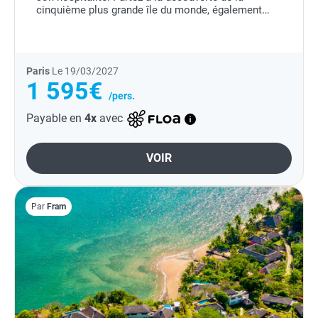
cinquième plus grande île du monde, également
appelée l'île rouge, qui jouit d'un ensoleillement
toujours...
Paris
Le 19/03/2027
1 595€
/pers.
Payable en
4x
avec
VOIR
Par
Fram