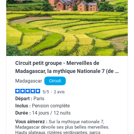
Circuit petit groupe - Merveilles de
Madagascar, la mythique Nationale 7 (de 8
à 16 pers. max.)
Madagascar
Circuit
5
/
5
-
2
avis
Départ :
Paris
Inclus :
Pension complète
Durée :
14 jours / 12 nuits
Vous aimerez :
Sur la mythique nationale 7,
Madagascar dévoile ses plus belles merveilles.
Hauts plateaux, rizières verdoyantes, parcs