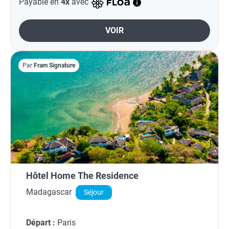
Payable en
4x
avec
VOIR
Par
Fram Signature
Hôtel Home The Residence
Madagascar
Séjour
Départ :
Paris