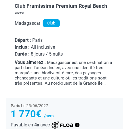
Club Framissima Premium Royal Beach
****
Madagascar
Club
Départ :
Paris
Inclus :
All inclusive
Durée :
8 jours / 5 nuits
Vous aimerez :
Madagascar est une destination à
part dans l'océan Indien, avec une identité très
marquée, une biodiversité rare, des paysages
changeants et une culture où les traditions sont
très présentes.
Au nord-ouest de la Grande Île,
Nosy Be offre une approche plus balnéaire du...
Paris
Le 25/06/2027
1 770€
/pers.
Payable en
4x
avec