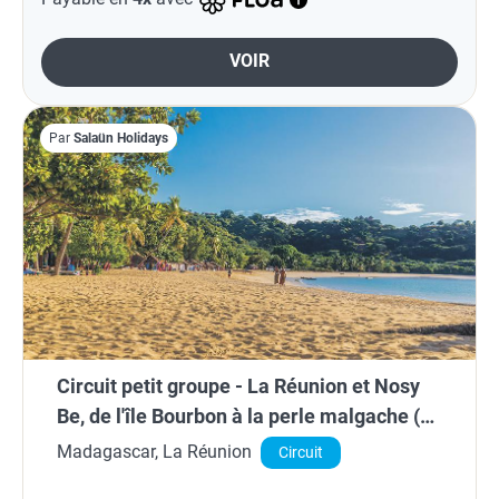
VOIR
Par
Salaün Holidays
Circuit petit groupe - La Réunion et Nosy
Be, de l'île Bourbon à la perle malgache (de
10 à 16 pers. max.)
Madagascar, La Réunion
Circuit