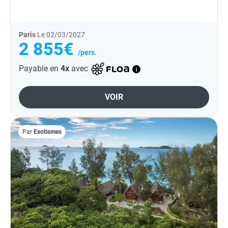
rencontres et en biodiversité.
Paris
Le 02/03/2027
2 855€
/pers.
Payable en
4x
avec
VOIR
Par
Exotismes