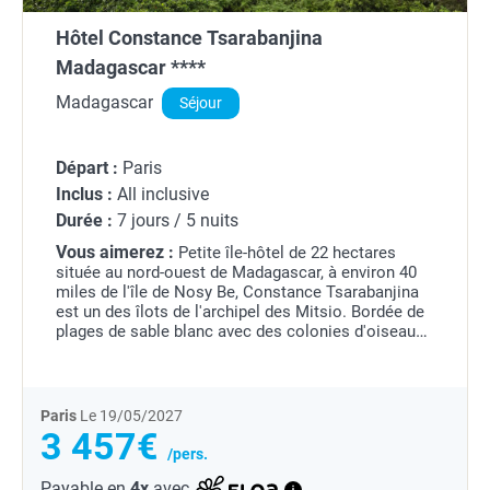
Hôtel Constance Tsarabanjina
Madagascar ****
Madagascar
Séjour
Départ :
Paris
Inclus :
All inclusive
Durée :
7 jours / 5 nuits
Vous aimerez :
Petite île-hôtel de 22 hectares
située au nord-ouest de Madagascar, à environ 40
miles de l'île de Nosy Be, Constance Tsarabanjina
est un des îlots de l'archipel des Mitsio. Bordée de
plages de sable blanc avec des colonies d'oiseaux
extraordinaires, une végétation luxuriante...
Paris
Le 19/05/2027
3 457€
/pers.
Payable en
4x
avec