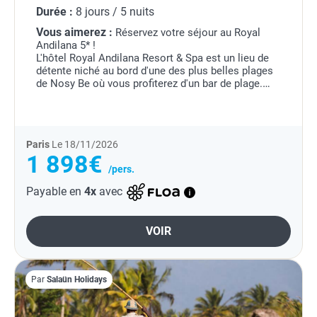
Durée :
8 jours / 5 nuits
Vous aimerez :
Réservez votre séjour au Royal
Andilana 5* !
L'hôtel Royal Andilana Resort & Spa est un lieu de
détente niché au bord d'une des plus belles plages
de Nosy Be où vous profiterez d'un bar de plage.
Les 3 piscines extérieures vous permettront de
passer des moments de...
Paris
Le 18/11/2026
1 898€
/pers.
Payable en
4x
avec
VOIR
Par
Salaün Holidays