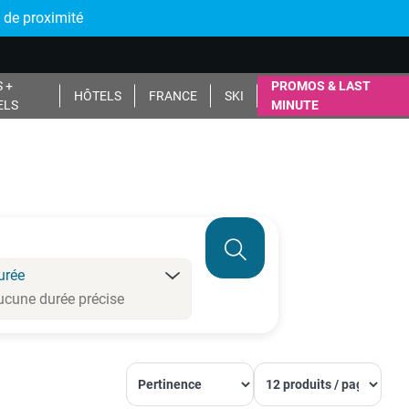
 de proximité
 +
PROMOS & LAST
HÔTELS
FRANCE
SKI
ELS
MINUTE
urée