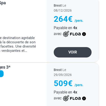
Spa
Brest
Le
08/12/2026
264€
/pers.
Payable en
4x
avec
e destination agréable
 à la découverte de son
 facettes. Une diversité
s verdoyantes et
VOIR
a région du Rif et la
ges 3*
Brest
Le
29/09/2026
509€
/pers.
Payable en
4x
avec