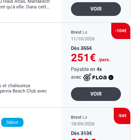
u Haut Atlas, Marrakech
nt qu'à elle. Dans cette
VOIR
 su rester bien vivantes,
-104€
Brest
Le
11/10/2026
Dès
355€
251€
/pers.
Payable en
4x
avec
 et chaleureux
garvia Beach Club avec
VOIR
-54€
Brest
Le
Séjour
18/09/2026
Dès
313€