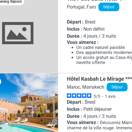
rang Séjours
Portugal, Faro
Séjour
Départ :
Brest
Inclus :
Non défini
Durée :
4 jours / 3 nuits
Vous aimerez :
Un cadre naturel paisible
Des appartements modernes
Un accès gratuit au Casa Al
navette offerte
Hôtel Kasbah Le Mirage **
Maroc, Marrakech
Séjour
5
/
5
-
1
avis
Départ :
Brest
Inclus :
Petit déjeuner
Durée :
4 jours / 3 nuits
Vous aimerez :
Découvrez Marr
charme de la ville rouge. Immen