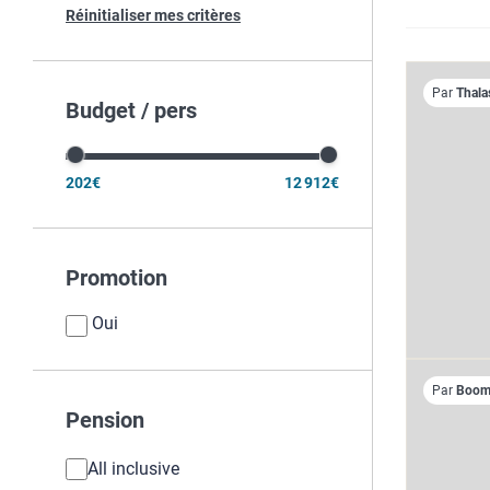
Réinitialiser mes critères
Par
Thala
Budget / pers
202€
12 912€
Promotion
Oui
Par
Boome
Pension
All inclusive