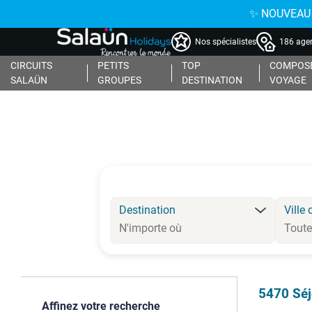
✨ NOUVEAU : 
Nos spécialistes
186 agen
CIRCUITS
PETITS
TOP
COMPOSE
SALAÜN
GROUPES
DESTINATION
VOYAGE
Destination
Ville 
5470
Séj
Affinez votre recherche