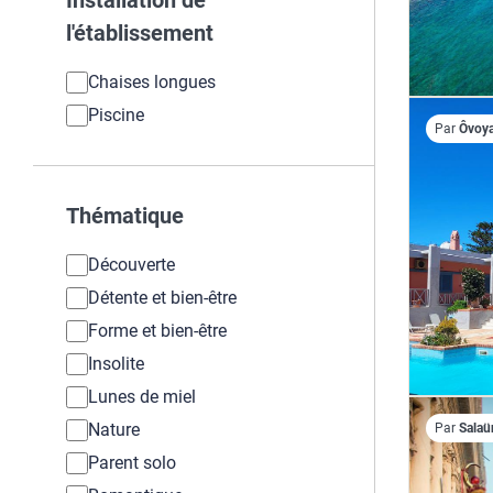
Installation de
l'établissement
Chaises longues
Piscine
Par
Ôvoy
Thématique
Découverte
Détente et bien-être
Forme et bien-être
Insolite
Lunes de miel
Nature
Par
Salaü
Parent solo