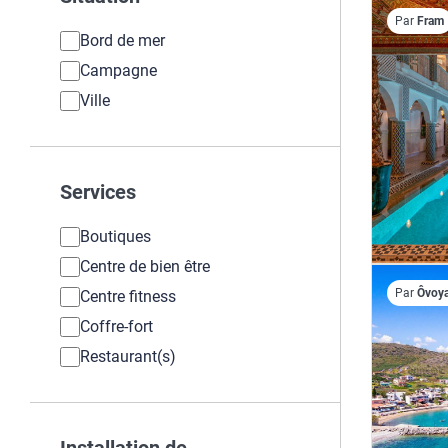
Par
Fram
Bord de mer
Campagne
Ville
Services
Boutiques
Centre de bien être
Par
Ôvoy
Centre fitness
Coffre-fort
Restaurant(s)