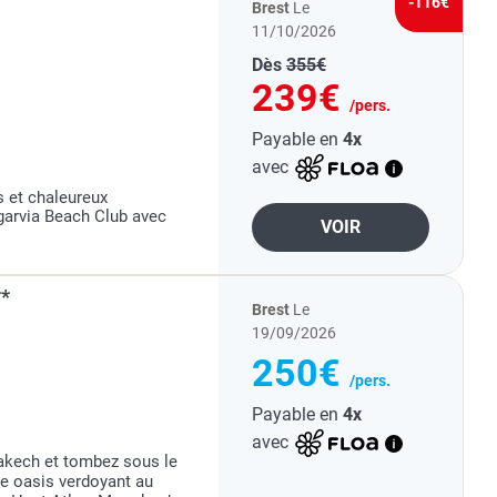
-116€
Brest
Le
11/10/2026
Dès
355€
239€
/pers.
Payable en
4x
avec
 et chaleureux
garvia Beach Club avec
VOIR
**
Brest
Le
19/09/2026
250€
/pers.
Payable en
4x
avec
akech et tombez sous le
se oasis verdoyant au