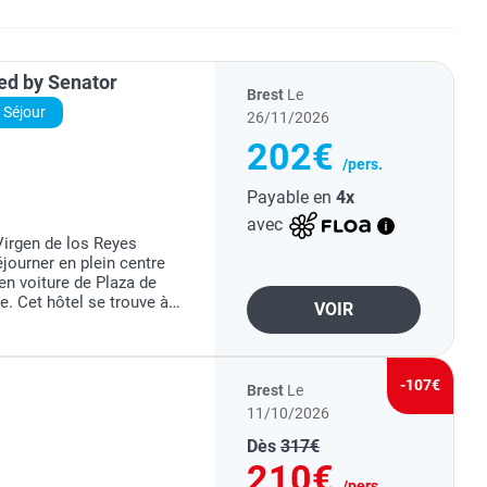
ted by Senator
Brest
Le
Séjour
26/11/2026
202€
/pers.
Payable en
4x
avec
Virgen de los Reyes
journer en plein centre
en voiture de Plaza de
e. Cet hôtel se trouve à
VOIR
et à 2,5 km de Metropol
-107€
Brest
Le
11/10/2026
Dès
317€
210€
/pers.