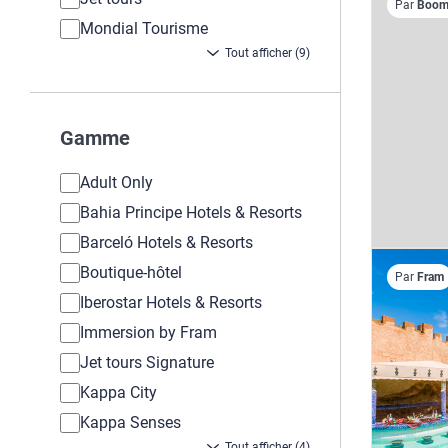
Par
Boome
Mondial Tourisme
Tout afficher (9)
Gamme
Adult Only
Bahia Principe Hotels & Resorts
Barceló Hotels & Resorts
Boutique-hôtel
Par
Fram
Iberostar Hotels & Resorts
Immersion by Fram
Jet tours Signature
Kappa City
Kappa Senses
Tout afficher (4)