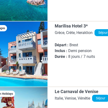
Marilisa Hotel 3*
ages
Grèce, Crète, Heraklion
Séjour
Départ :
Brest
Inclus :
Demi pension
Durée :
8 jours / 7 nuits
Le Carnaval de Venise
n Holidays
Italie, Venise, Vénétie
Séjour