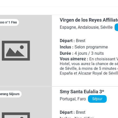
Virgen de los Reyes Affilia
sso n°1 Flex
Espagne, Andalousie, Séville
Départ :
Brest
Inclus :
Selon programme
Durée :
4 jours / 3 nuits
Vous aimerez :
En choisissant 
Hotel, vous aurez la chance de sé
de Séville, à moins de 5 minutes 
España et Alcazar Royal de Sévill
3,4 km de Cathédrale de Séville 
Parasol.
Smy Santa Eulalia 3*
rang Séjours
Portugal, Faro
Séjour
Départ :
Brest