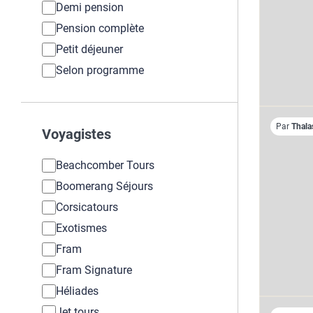
Demi pension
Pension complète
Petit déjeuner
Selon programme
Par
Thala
Voyagistes
Beachcomber Tours
Boomerang Séjours
Corsicatours
Exotismes
Fram
Fram Signature
Héliades
Jet tours