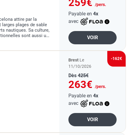
259€
/pers.
Payable en
4x
elona attire par la
avec
et larges plages de sable
rts nautiques. Sa culture,
itionnelles sont aussi un
VOIR
 fort du séjour :
-162€
Brest
Le
11/10/2026
Dès
425€
263€
/pers.
Payable en
4x
avec
VOIR