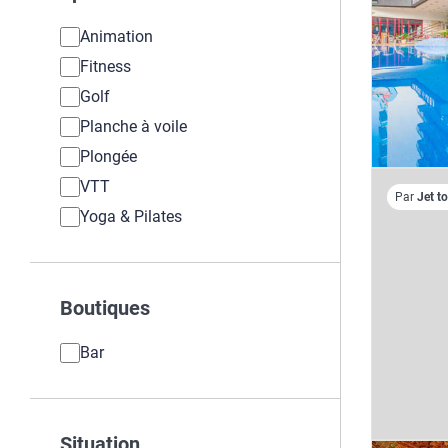
Animation
Fitness
Golf
Planche à voile
Plongée
VTT
Par
Jet t
Yoga & Pilates
Boutiques
Bar
Situation