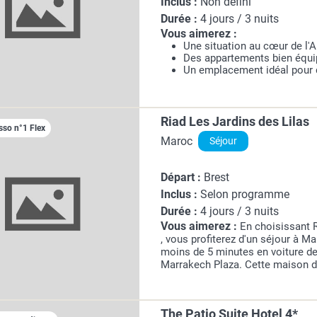
Inclus :
Non défini
Durée :
4 jours / 3 nuits
Vous aimerez :
Une situation au cœur de l'A
Des appartements bien équ
Un emplacement idéal pour d
Riad Les Jardins des Lilas
sso n°1 Flex
Maroc
Séjour
Départ :
Brest
Inclus :
Selon programme
Durée :
4 jours / 3 nuits
Vous aimerez :
En choisissant R
, vous profiterez d'un séjour à M
moins de 5 minutes en voiture d
Marrakech Plaza. Cette maison d'
km de Jardin Majorelle et à 4 
The Patio Suite Hotel 4*