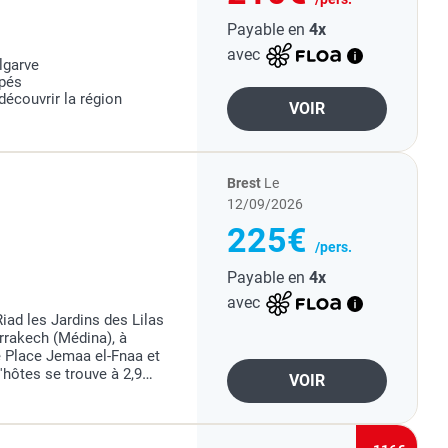
Payable en
4x
avec
lgarve
ipés
écouvrir la région
VOIR
Brest
Le
12/09/2026
225€
/pers.
Payable en
4x
avec
iad les Jardins des Lilas
arrakech (Médina), à
e Place Jemaa el-Fnaa et
hôtes se trouve à 2,9
VOIR
km de Avenue Mohamed VI.