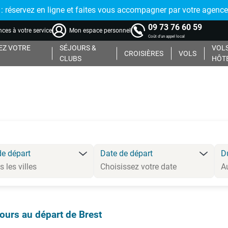
réservez en ligne et faites vous accompagner par votre agence
09 73 76 60 59
ces à votre service
Mon espace personnel
Coût d'un appel local
Z VOTRE
SÉJOURS &
VOLS
CROISIÈRES
VOLS
CLUBS
HÔT
de départ
Date de départ
D
ours au départ de Brest