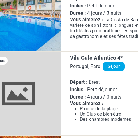
Inclus :
Petit déjeuner
Durée :
4 jours / 3 nuits
Vous aimerez :
La Costa de Barc
variété de son littoral : longues 
fin idéales pour pratiquer les spo
sa gastronomie et ses fêtes trad
atout majeur de la région. Moment
laissez-vous...
Vila Gale Atlantico 4*
ours
Portugal, Faro
Séjour
Départ :
Brest
Inclus :
Petit déjeuner
Durée :
4 jours / 3 nuits
Vous aimerez :
Proche de la plage
Un Club de bien-être
Des chambres modernes