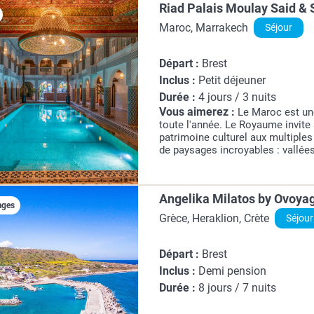
Riad Palais Moulay Said & 
Maroc, Marrakech
Séjour
Départ :
Brest
Inclus :
Petit déjeuner
Durée :
4 jours / 3 nuits
Vous aimerez :
Le Maroc est un
toute l'année. Le Royaume invite
patrimoine culturel aux multiples
de paysages incroyables : vallée
magnifiques canyons composent l
façade méditerranéenne,...
Angelika Milatos by Ovoya
ages
Grèce, Heraklion, Crète
Séjour
Départ :
Brest
Inclus :
Demi pension
Durée :
8 jours / 7 nuits