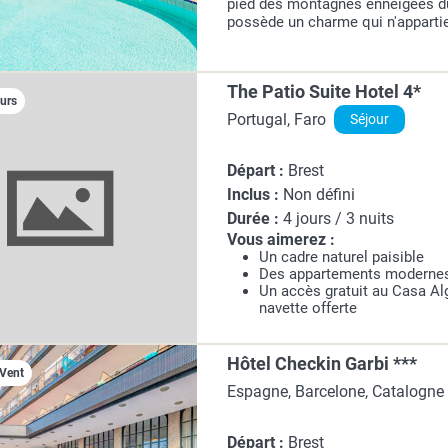
pied des montagnes enneigées d
possède un charme qui n'appartie
cité millénaire, les traditions ont
tant dans son...
The Patio Suite Hotel 4*
ours
Portugal, Faro
Séjour
Départ :
Brest
Inclus :
Non défini
Durée :
4 jours / 3 nuits
Vous aimerez :
Un cadre naturel paisible
Des appartements modernes
Un accès gratuit au Casa Al
navette offerte
Hôtel Checkin Garbi ***
 Vent
Espagne, Barcelone, Catalogne
Départ :
Brest