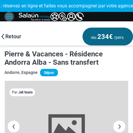
E !
réservez en ligne et faites vous accompagner par votre agence
🤩 PAIEMENT
234€
Retour
/pers.
dès
Pierre & Vacances - Résidence
Andorra Alba - Sans transfert
Andorre, Espagne
Séjour
Par
Jet tours