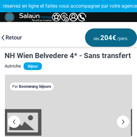
 !
éservez en ligne et faites vous accompagner par votre agence 
🤩 PAIEMENT 
204€
Retour
/pers.
dès
NH Wien Belvedere 4* - Sans transfert
Autriche
Séjour
Par
Boomerang Séjours