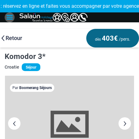
E !
réservez en ligne et faites vous accompagner par votre agence
🤩 PAIEMENT
403€
Retour
/pers.
dès
Komodor 3*
Croatie
Séjour
Par
Boomerang Séjours