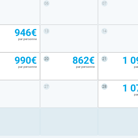
06
07
946€
13
14
par personne
990€
862€
1 0
20
21
par personne
par personne
pa
1 0
27
28
pa