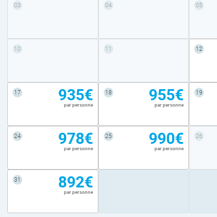
03
04
05
10
11
12
935€
955€
17
18
19
par personne
par personne
978€
990€
24
25
26
par personne
par personne
892€
31
par personne