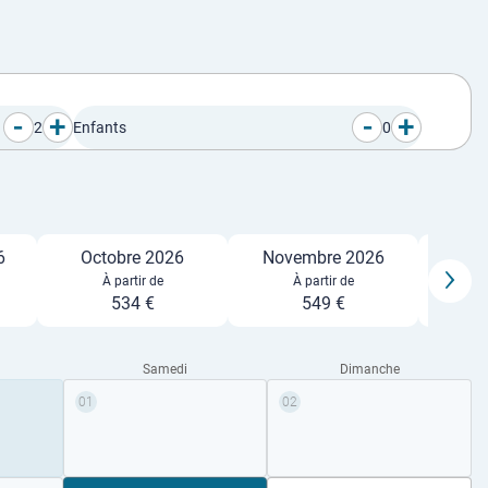
-
+
-
+
2
Enfants
0
6
Octobre 2026
Novembre 2026
Déc
À partir de
À partir de
534 €
549 €
Samedi
Dimanche
01
02