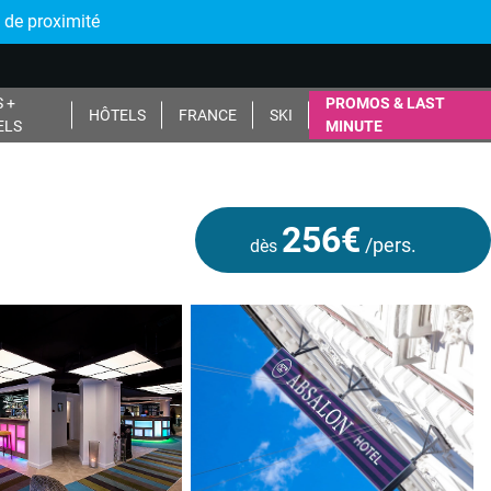
 de proximité
 +
PROMOS & LAST
HÔTELS
FRANCE
SKI
ELS
MINUTE
256€
/pers.
dès