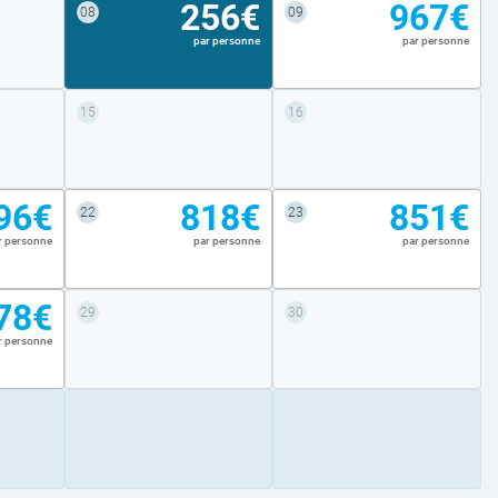
256€
967€
08
09
par personne
par personne
15
16
96€
818€
851€
22
23
r personne
par personne
par personne
78€
29
30
r personne