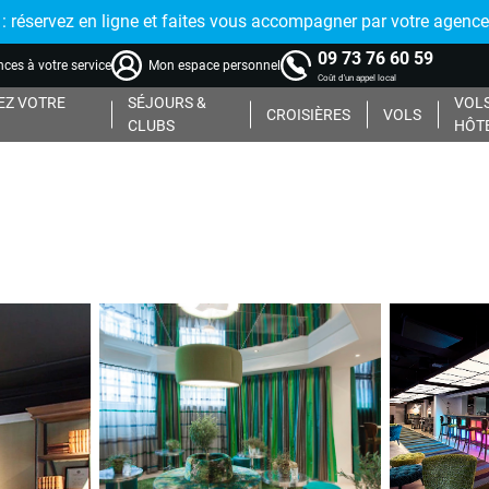
réservez en ligne et faites vous accompagner par votre agence
09 73 76 60 59
ces à votre service
Mon espace personnel
Coût d'un appel local
Z VOTRE
SÉJOURS &
VOLS
CROISIÈRES
VOLS
CLUBS
HÔT