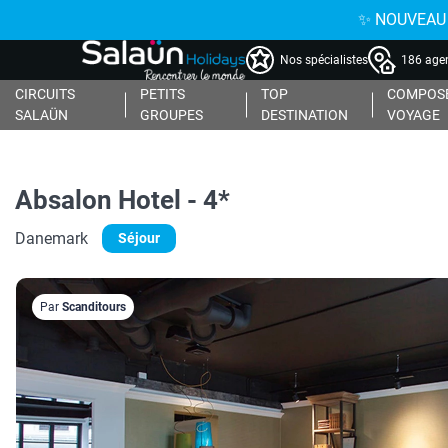
✨ NOUVEAU : 
Nos spécialistes
186 agen
CIRCUITS
PETITS
TOP
COMPOSE
SALAÜN
GROUPES
DESTINATION
VOYAGE
Absalon Hotel - 4*
Danemark
Séjour
Par
Scanditours