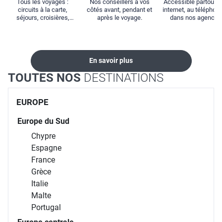
Tous les voyages :
Nos conseillers à vos
Accessible partout : 
circuits à la carte,
côtés avant, pendant et
internet, au téléphone
séjours, croisières,
après le voyage.
dans nos agences
locations...
En savoir plus
TOUTES NOS
DESTINATIONS
EUROPE
Europe du Sud
Chypre
Espagne
France
Grèce
Italie
Malte
Portugal