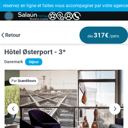
E !
réservez en ligne et faites vous accompagner par votre agence
🤩 PAIEMENT
317€
Retour
/pers.
dès
Hôtel Østerport - 3*
Danemark
Séjour
Par
Scanditours