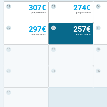
307€
274€
02
03
04
par personne
par personne
297€
257€
09
10
11
par personne
par personne
16
17
18
23
24
25
30