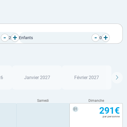
-
+
-
+
2
Enfants
0
26
Janvier 2027
Février 2027
Samedi
Dimanche
291€
01
par personne