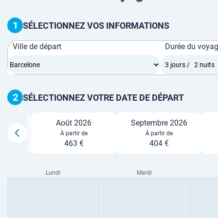
1
SÉLECTIONNEZ VOS INFORMATIONS
Ville de départ
Durée du voya
2
SÉLECTIONNEZ VOTRE DATE DE DÉPART
Août 2026
Septembre 2026
026
À partir de
À partir de
463 €
404 €
Lundi
Mardi