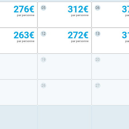
276€
312€
3
05
06
par personne
par personne
pa
263€
272€
3
12
13
par personne
par personne
pa
19
20
26
27