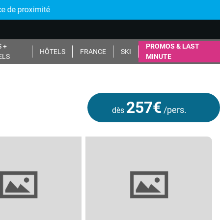
 de proximité
 +
PROMOS & LAST
HÔTELS
FRANCE
SKI
ELS
MINUTE
257€
/pers.
dès