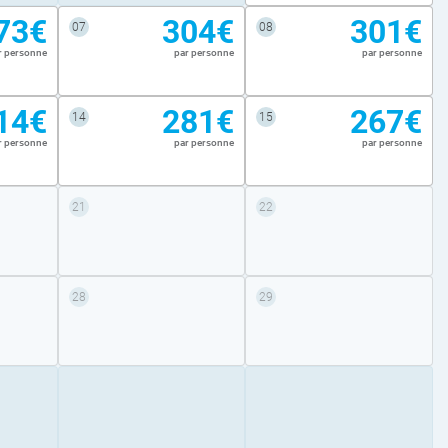
73€
304€
301€
07
08
r personne
par personne
par personne
14€
281€
267€
14
15
r personne
par personne
par personne
21
22
28
29