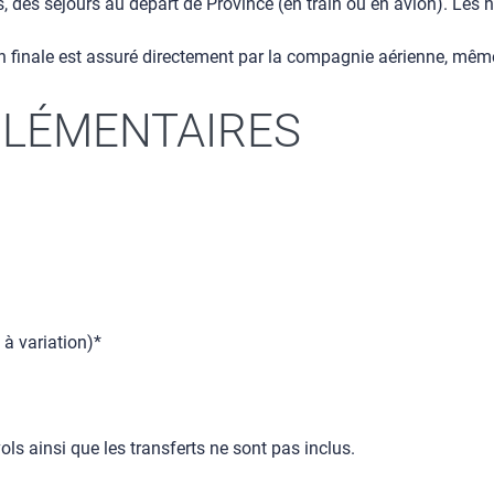
des séjours au départ de Province (en train ou en avion). Les 
 finale est assuré directement par la compagnie aérienne, même e
LÉMENTAIRES
 à variation)*
ls ainsi que les transferts ne sont pas inclus.