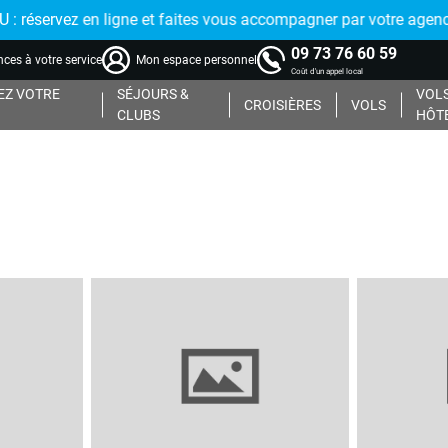
réservez en ligne et faites vous accompagner par votre agence
09 73 76 60 59
ces à votre service
Mon espace personnel
Coût d'un appel local
Z VOTRE
SÉJOURS &
VOLS
CROISIÈRES
VOLS
CLUBS
HÔT