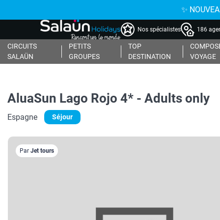
✨ NOUVEAU : 
Nos spécialistes
186 agen
CIRCUITS
PETITS
TOP
COMPOSE
SALAÜN
GROUPES
DESTINATION
VOYAGE
AluaSun Lago Rojo 4* - Adults only
Espagne
Séjour
Par
Jet tours