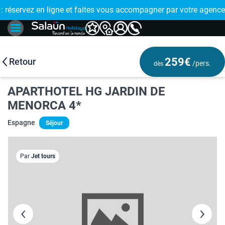
E !
réservez en ligne et faites vous accompagner par votre agence
🤩 PAIEMENT
259€
Retour
/pers.
dès
APARTHOTEL HG JARDIN DE
MENORCA 4*
Espagne
Séjour
Par
Jet tours