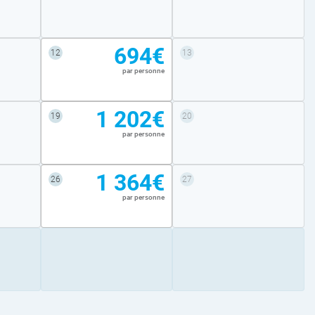
694€
12
13
par personne
1 202€
19
20
par personne
1 364€
26
27
par personne