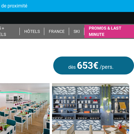
 de proximité
 +
PROMOS & LAST
HÔTELS
FRANCE
SKI
ELS
MINUTE
653€
/pers.
dès