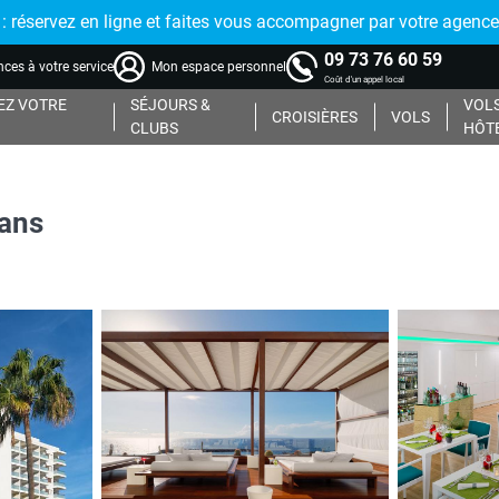
réservez en ligne et faites vous accompagner par votre agence
09 73 76 60 59
ces à votre service
Mon espace personnel
Coût d'un appel local
Z VOTRE
SÉJOURS &
VOLS
CROISIÈRES
VOLS
CLUBS
HÔT
 ans