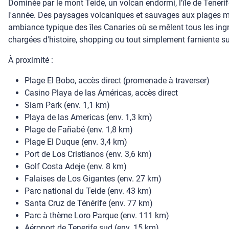
Dominée par le mont Teide, un volcan endormi, l'île de Tenerif
l'année. Des paysages volcaniques et sauvages aux plages mag
ambiance typique des îles Canaries où se mêlent tous les ingr
chargées d'histoire, shopping ou tout simplement farniente s
À proximité :
Plage El Bobo, accès direct (promenade à traverser)
Casino Playa de las Américas, accès direct
Siam Park (env. 1,1 km)
Playa de las Americas (env. 1,3 km)
Plage de Fañabé (env. 1,8 km)
Plage El Duque (env. 3,4 km)
Port de Los Cristianos (env. 3,6 km)
Golf Costa Adeje (env. 8 km)
Falaises de Los Gigantes (env. 27 km)
Parc national du Teide (env. 43 km)
Santa Cruz de Ténérife (env. 77 km)
Parc à thème Loro Parque (env. 111 km)
Aéroport de Tenerife sud (env. 15 km)