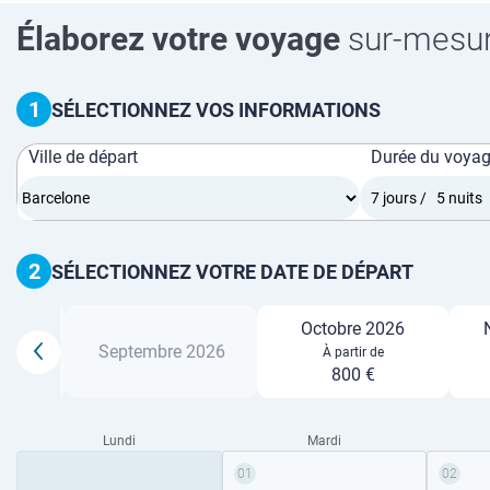
Élaborez votre voyage
sur-mesu
1
SÉLECTIONNEZ VOS INFORMATIONS
Ville de départ
Durée du voya
2
SÉLECTIONNEZ VOTRE DATE DE DÉPART
Octobre 2026
26
Septembre 2026
À partir de
800 €
Lundi
Mardi
01
02