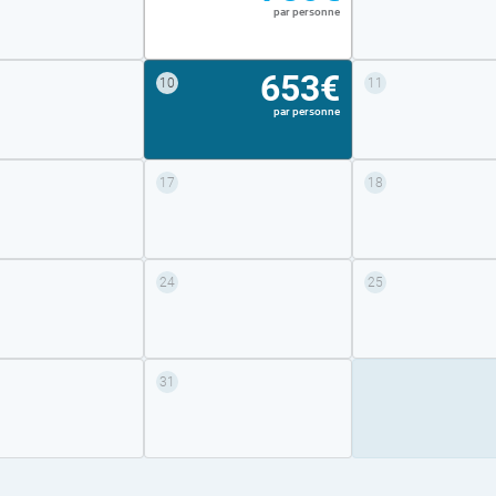
par personne
653€
10
11
par personne
17
18
24
25
31