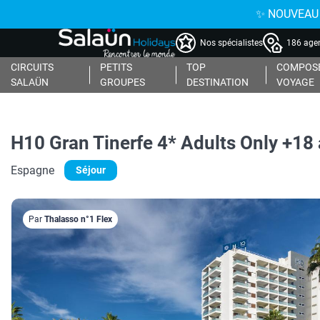
✨ NOUVEAU : 
Nos spécialistes
186 agen
CIRCUITS
PETITS
TOP
COMPOSE
SALAÜN
GROUPES
DESTINATION
VOYAGE
H10 Gran Tinerfe 4* Adults Only +18
Espagne
Séjour
Par
Thalasso n°1 Flex