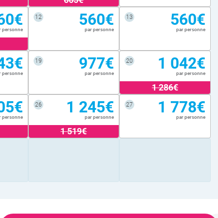
60€
560€
560€
12
13
r personne
par personne
par personne
43€
977€
1 042€
19
20
r personne
par personne
par personne
1 286€
05€
1 245€
1 778€
26
27
r personne
par personne
par personne
1 519€