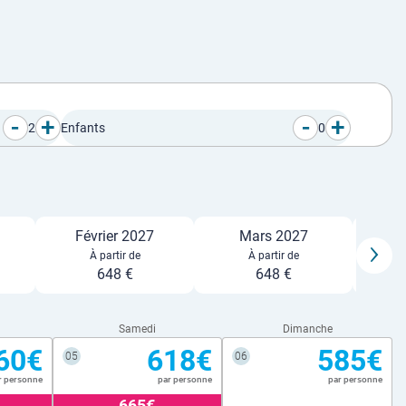
-
+
-
+
2
Enfants
0
Février 2027
Mars 2027
À partir de
À partir de
648 €
648 €
Samedi
Dimanche
60€
618€
585€
05
06
r personne
par personne
par personne
665€