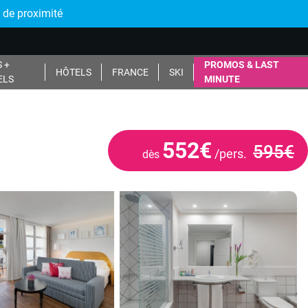
 de proximité
 +
PROMOS & LAST
HÔTELS
FRANCE
SKI
ELS
MINUTE
552€
595€
/pers.
dès