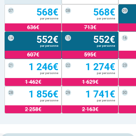
568€
568€
07
08
09
par personne
par personne
636€
713€
552€
552€
14
15
16
par personne
par personne
607€
595€
1 246€
1 274€
21
22
23
par personne
par personne
1 462€
1 629€
1 856€
1 741€
28
29
30
par personne
par personne
2 258€
2 163€