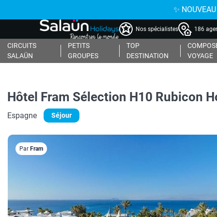
✨ NOUVEAU : 
Nos spécialistes
186 agen
CIRCUITS
PETITS
TOP
COMPOSE
SALAÜN
GROUPES
DESTINATION
VOYAGE
Hôtel Fram Sélection H10 Rubicon Ho
Espagne
Séjour
Par
Fram