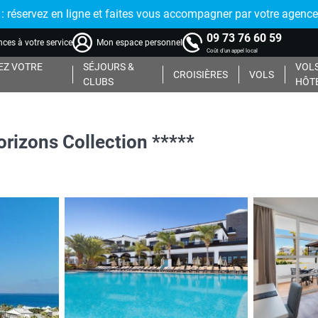
réservez en ligne et faites vous accompagner par votre agence
09 73 76 60 59
ces à votre service
Mon espace personnel
Coût d'un appel local
Z VOTRE
SÉJOURS &
VOLS
CROISIÈRES
VOLS
CLUBS
HÔT
rizons Collection *****