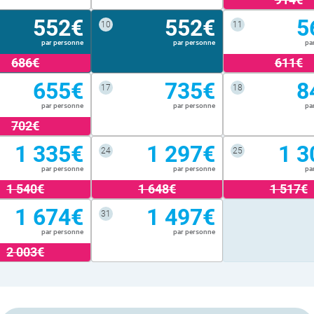
552€
552€
5
10
11
par personne
par personne
pa
686€
611€
655€
735€
8
17
18
par personne
par personne
pa
702€
1 335€
1 297€
1 3
24
25
par personne
par personne
pa
1 540€
1 648€
1 517€
1 674€
1 497€
31
par personne
par personne
2 003€