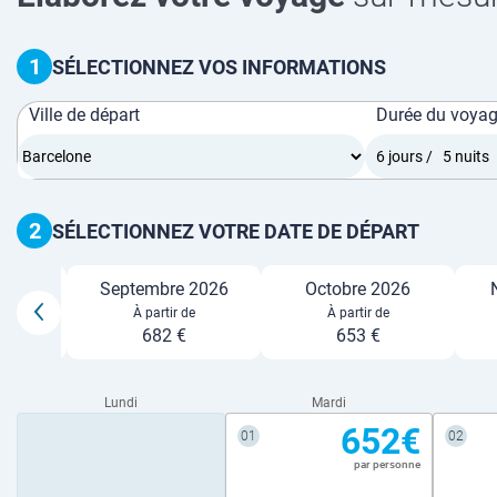
1
SÉLECTIONNEZ VOS INFORMATIONS
Ville de départ
Durée du voya
2
SÉLECTIONNEZ VOTRE DATE DE DÉPART
26
Septembre 2026
Octobre 2026
e
À partir de
À partir de
682 €
653 €
Lundi
Mardi
652€
01
02
par personne