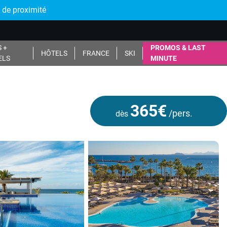
 de proximité
 +
PROMOS & LAST
HÔTELS
FRANCE
SKI
ELS
MINUTE
365€
/pers.
dès