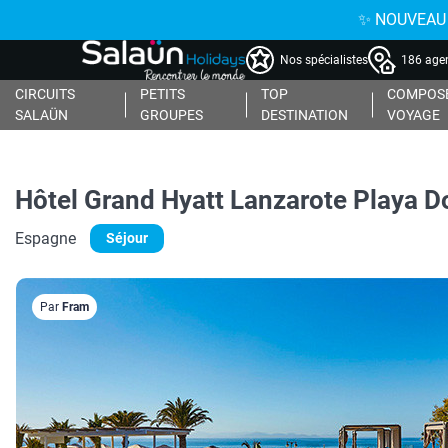
✨ NOUVEAU : 
Nos spécialistes
186 agen
CIRCUITS
PETITS
TOP
COMPOSE
SALAÜN
GROUPES
DESTINATION
VOYAGE
Hôtel Grand Hyatt Lanzarote Playa D
Espagne
Séjour
Par
Fram