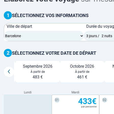
1
SÉLECTIONNEZ VOS INFORMATIONS
Ville de départ
Durée du voya
2
SÉLECTIONNEZ VOTRE DATE DE DÉPART
26
Septembre 2026
Octobre 2026
e
À partir de
À partir de
483 €
461 €
Lundi
Mardi
433€
01
02
par personne