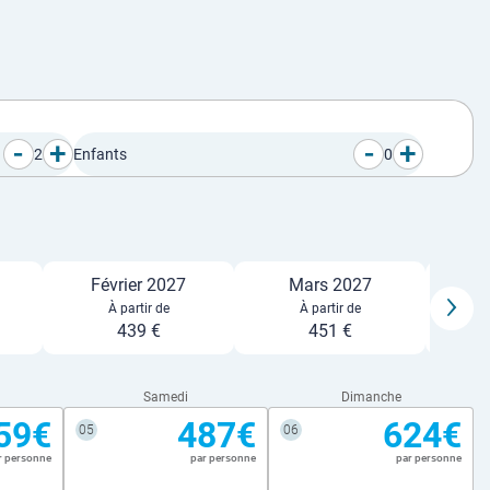
-
+
-
+
2
Enfants
0
Février 2027
Mars 2027
À partir de
À partir de
439 €
451 €
Samedi
Dimanche
59€
487€
624€
05
06
r personne
par personne
par personne