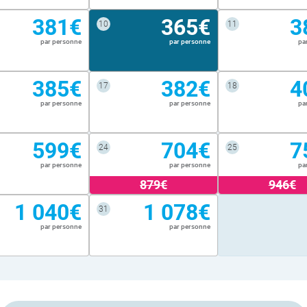
381€
365€
3
10
11
par personne
par personne
pa
385€
382€
4
17
18
par personne
par personne
pa
599€
704€
7
24
25
par personne
par personne
pa
879€
946€
1 040€
1 078€
31
par personne
par personne