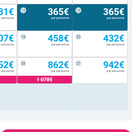
81€
365€
365€
12
13
r personne
par personne
par personne
07€
458€
432€
19
20
r personne
par personne
par personne
52€
862€
942€
26
27
r personne
par personne
par personne
1 078€