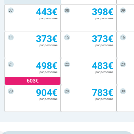
443€
398€
07
08
09
par personne
par personne
373€
373€
14
15
16
par personne
par personne
498€
483€
21
22
23
par personne
par personne
603€
904€
783€
28
29
30
par personne
par personne