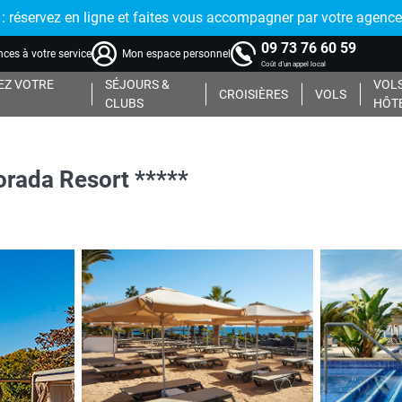
réservez en ligne et faites vous accompagner par votre agence
09 73 76 60 59
ces à votre service
Mon espace personnel
Coût d'un appel local
Z VOTRE
SÉJOURS &
VOLS
CROISIÈRES
VOLS
CLUBS
HÔT
orada Resort *****