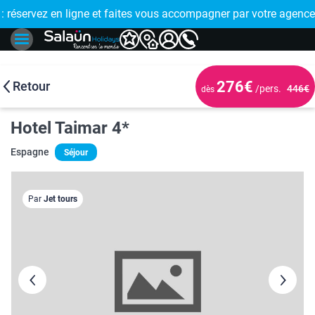
E !
réservez en ligne et faites vous accompagner par votre agence
🤩 PAIEMENT
276€
Retour
/pers.
446€
dès
Hotel Taimar 4*
Espagne
Séjour
Par
Jet tours