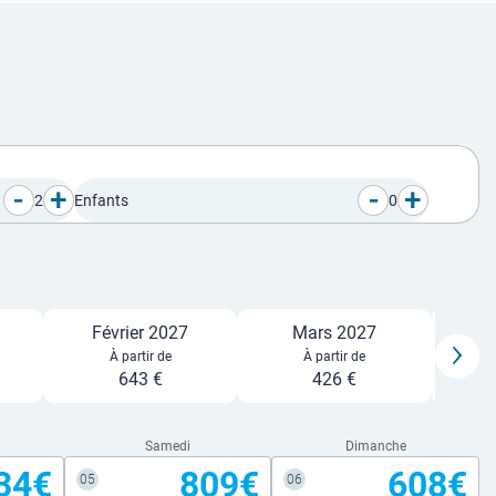
-
+
-
+
2
Enfants
0
Février 2027
Mars 2027
À partir de
À partir de
643 €
426 €
Samedi
Dimanche
34€
809€
608€
05
06