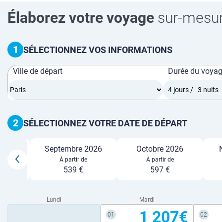
Élaborez votre voyage
sur-mesu
1
SÉLECTIONNEZ VOS INFORMATIONS
Ville de départ
Durée du voya
2
SÉLECTIONNEZ VOTRE DATE DE DÉPART
26
Septembre 2026
Octobre 2026
e
À partir de
À partir de
539 €
597 €
Lundi
Mardi
1 207€
01
02