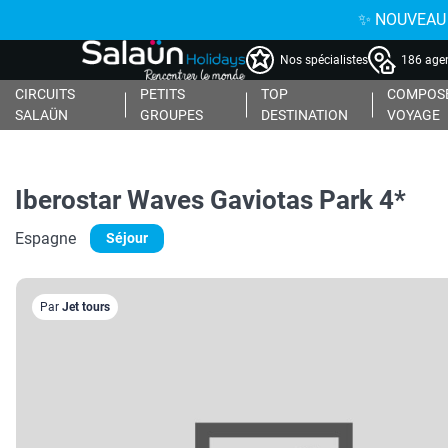
✨ NOUVEAU : 
Nos spécialistes
186 agen
CIRCUITS
PETITS
TOP
COMPOSE
SALAÜN
GROUPES
DESTINATION
VOYAGE
Iberostar Waves Gaviotas Park 4*
Espagne
Séjour
Par
Jet tours