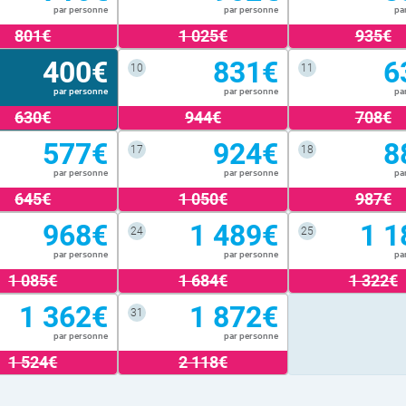
par personne
par personne
pa
801€
1 025€
935€
400€
831€
6
10
11
par personne
par personne
pa
630€
944€
708€
577€
924€
8
17
18
par personne
par personne
pa
645€
1 050€
987€
968€
1 489€
1 1
24
25
par personne
par personne
pa
1 085€
1 684€
1 322€
1 362€
1 872€
31
par personne
par personne
1 524€
2 118€