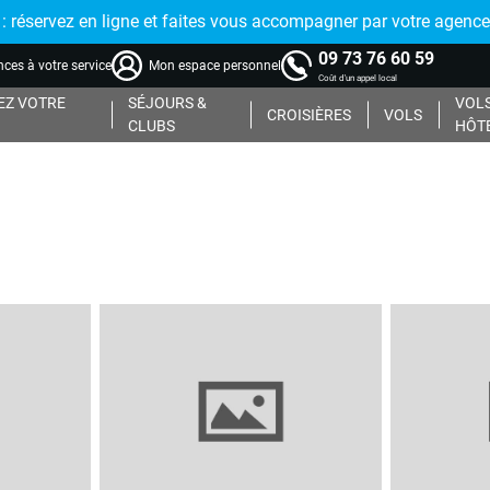
réservez en ligne et faites vous accompagner par votre agence
09 73 76 60 59
ces à votre service
Mon espace personnel
Coût d'un appel local
Z VOTRE
SÉJOURS &
VOLS
CROISIÈRES
VOLS
CLUBS
HÔT