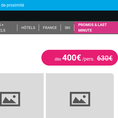
 de proximité
 +
PROMOS & LAST
HÔTELS
FRANCE
SKI
ELS
MINUTE
400€
630€
/pers.
dès