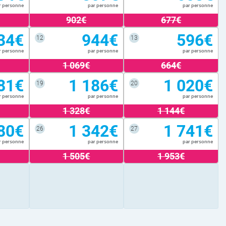
r personne
par personne
par personne
902€
677€
34€
944€
596€
12
13
r personne
par personne
par personne
1 069€
664€
81€
1 186€
1 020€
19
20
r personne
par personne
par personne
1 328€
1 144€
80€
1 342€
1 741€
26
27
r personne
par personne
par personne
1 505€
1 953€