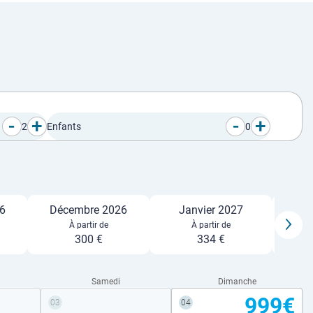
-
+
-
+
2
Enfants
0
6
Décembre 2026
Janvier 2027
Fé
À partir de
À partir de
300 €
334 €
Samedi
Dimanche
999€
03
04