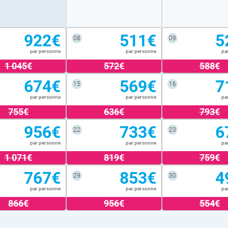
922€
511€
5
08
09
par personne
par personne
pa
1 045€
572€
588€
674€
569€
7
15
16
par personne
par personne
pa
755€
636€
793€
956€
733€
6
22
23
par personne
par personne
pa
1 071€
819€
759€
767€
853€
4
29
30
par personne
par personne
pa
866€
956€
554€