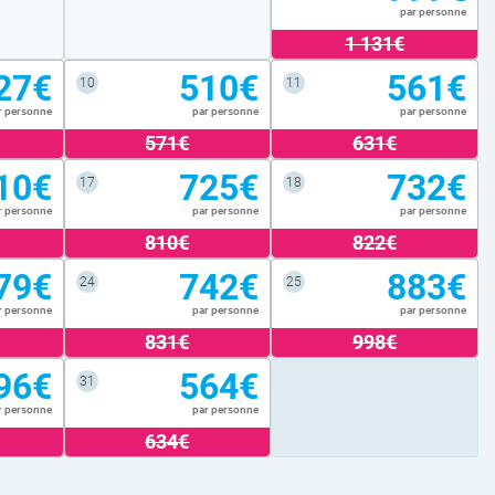
par personne
1 131€
27€
510€
561€
10
11
r personne
par personne
par personne
571€
631€
10€
725€
732€
17
18
r personne
par personne
par personne
810€
822€
79€
742€
883€
24
25
r personne
par personne
par personne
831€
998€
96€
564€
31
r personne
par personne
634€