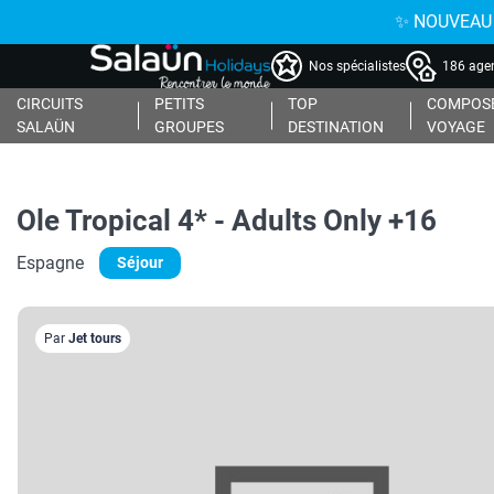
✨ NOUVEAU : 
Nos spécialistes
186 agen
CIRCUITS
PETITS
TOP
COMPOSE
SALAÜN
GROUPES
DESTINATION
VOYAGE
Ole Tropical 4* - Adults Only +16
Espagne
Séjour
Par
Jet tours