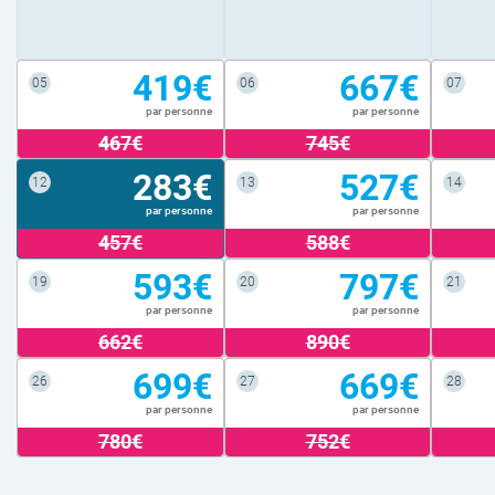
419€
667€
05
06
07
par personne
par personne
467€
745€
283€
527€
12
13
14
par personne
par personne
457€
588€
593€
797€
19
20
21
par personne
par personne
662€
890€
699€
669€
26
27
28
par personne
par personne
780€
752€