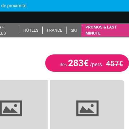
 de proximité
 +
PROMOS & LAST
HÔTELS
FRANCE
SKI
ELS
MINUTE
283€
457€
/pers.
dès