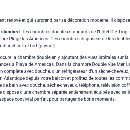
ent rénové et qui surprend par sa décoration moderne. Il dispo
 standard
: les chambres doubles standards de l'hôtel Olé Tropi
lèbre Plage las Américas. Ces chambres disposent de lits doubles,
ibar et coffre-fort (payant).
rocure la chambre double en y ajoutant des vues latérales sur la
ances à Playa de Americas. Dans la chambre Double Vue Mer Laté
bain complète avec douche, d'un réfrigérateur, d'un sèche-cheveux,
n Atlantique depuis votre balcon et profitez de toutes les commo
 de bain avec douche, sèche-cheveux, téléphone, télévision coffre
ite dispose d'une chambre séparée entièrement équipée avec sall
 espace convivial parfait pour partager de bons moments.