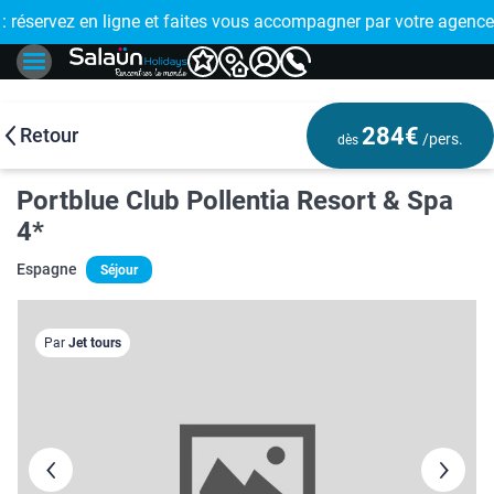
E !
réservez en ligne et faites vous accompagner par votre agence
🤩 PAIEMENT
284€
Retour
/pers.
dès
Portblue Club Pollentia Resort & Spa
4*
Espagne
Séjour
Par
Jet tours